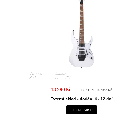
Výrobce:
Ibanez
Kód:
bh-m-454
13 290 Kč
bez DPH 10 983 Kč
Externí sklad - dodání 4 - 12 dní
DO KOŠÍKU