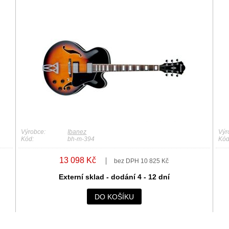
Výrobce:
Ibanez
Výr
Kód:
bh-m-394
Kód
13 098 Kč
bez DPH 10 825 Kč
Externí sklad - dodání 4 - 12 dní
DO KOŠÍKU