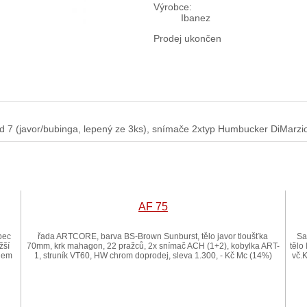
Výrobce:
Ibanez
Prodej ukončen
rd 7 (javor/bubinga, lepený ze 3ks), snímače 2xtyp Humbucker DiMarzi
AF 75
bec
řada ARTCORE, barva BS-Brown Sunburst, tělo javor tloušťka
Sa
žší
70mm, krk mahagon, 22 pražců, 2x snímač ACH (1+2), kobylka ART-
tělo
odem
1, struník VT60, HW chrom doprodej, sleva 1.300, - Kč Mc (14%)
vč.K