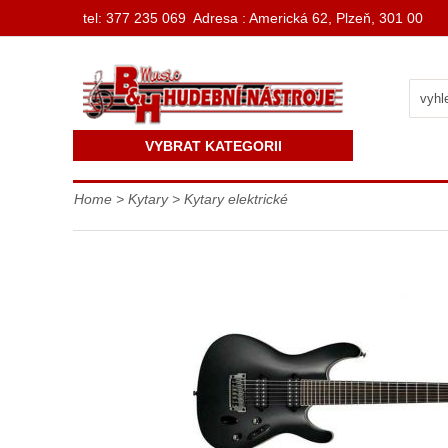
t
el: 377 235 069 Adresa : Americká 62, Plzeň, 301 00
VYBRAT KATEGORII
Home
>
Kytary
>
Kytary elektrické