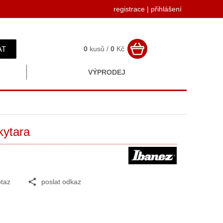
registrace
|
přihlášení
AT
0
kusů /
0
Kč
VÝPRODEJ
kytara
taz
poslat odkaz