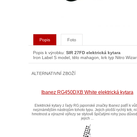
Popis
Foto
Popis k výrobku:
SIR 27FD elektrická kytara
Iron Label S model, tělo mahagon, krk typ Nitro Wiza
ALTERNATIVNÍ ZBOŽÍ
Ibanez RG450DXB White elektrická kytara
Elektrické kytary z řady RG japonské značky Ibanez patří k vů
nejznámějším nástrojům tohoto typu. Jejich plošší rychlý krk, ni
hmotnost a výrazné výřezy se stylově špičatými rohy jsou dův
jejich ...