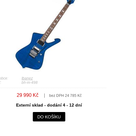
obce:
Ibanez
:
bh-m-498
29 990 Kč
bez DPH 24 785 Kč
Externí sklad - dodání 4 - 12 dní
DO KOŠÍKU