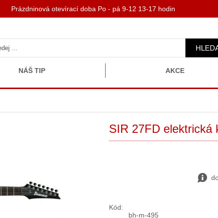
 Prázdninová otevírací doba Po - pá 9-12 13-17 hodin
HLED
NÁŠ TIP
AKCE
SIR 27FD elektrická 
do
Kód:
bh-m-495