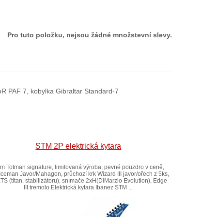
Pro tuto položku, nejsou žádné množstevní slevy.
oR PAF 7, kobylka Gibraltar Standard-7
STM 2P elektrická kytara
m Totman signature, limitovaná výroba, pevné pouzdro v ceně,
 Iceman Javor/Mahagon, průchozí krk Wizard III javor/ořech z 5ks,
TS (titan. stabilizátoru), snímače 2xH(DiMarzio Evolution), Edge
III tremolo Elektrická kytara Ibanez STM ...