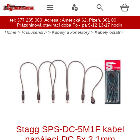
t
el: 377 235 069 Adresa : Americká 62, Plzeň, 301 00
Prázdninová otevírací doba Po - pá 9-12 13-17 hodin
Home
>
Příslušenství
>
Kabely a konektory
>
Kabely ostatní
Stagg SPS-DC-5M1F kabel
napájecí DC 5x 2,1mm