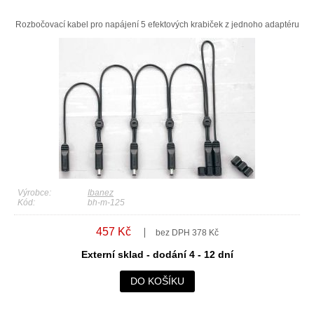
Rozbočovací kabel pro napájení 5 efektových krabiček z jednoho adaptéru
Výrobce:
Ibanez
Kód:
bh-m-125
457 Kč
bez DPH 378 Kč
Externí sklad - dodání 4 - 12 dní
DO KOŠÍKU