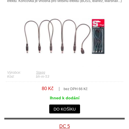
efektů. Koncovka je vhodná pro většinu efektů (BOSS, Ibanez, Marshall...)
Výrobce:
Stagg
Kód:
bh-m-53
80 Kč
bez DPH 66 Kč
Ihned k dodání
DO KOŠÍKU
DC 5