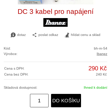
DC 3 kabel pro napájení
dotaz
poslat odkaz
hlídat cenu a sklad
Kód:
bh-m-54
Výrobce:
Ibanez
290 Kč
Cena s DPH:
Cena bez DPH:
240 Kč
Skladová dostupnost:
Ihned k dodání
DO KOŠÍKU