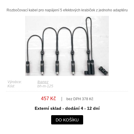
Rozbočovací kabel pro napájení 5 efektových krabiček z jednoho adaptéru
Výrobce:
Ibanez
Kód:
bh-m-125
457 Kč
bez DPH 378 Kč
Externí sklad - dodání 4 - 12 dní
DO KOŠÍKU