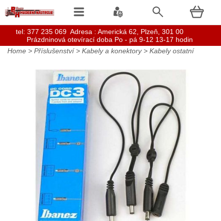
t
el: 377 235 069 Adresa : Americká 62, Plzeň, 301 00
Prázdninová otevírací doba Po - pá 9-12 13-17 hodin
Home
>
Příslušenství
>
Kabely a konektory
>
Kabely ostatní