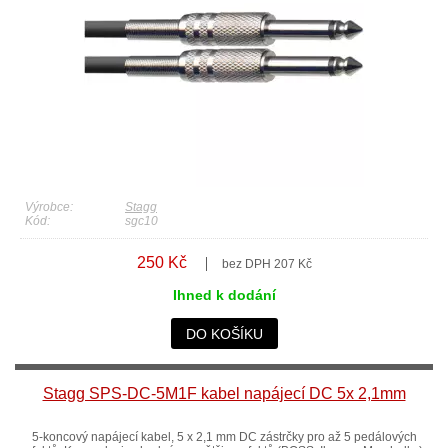
Výrobce:
Stagg
Kód:
sgc10
250 Kč
bez DPH 207 Kč
Ihned k dodání
DO KOŠÍKU
Stagg SPS-DC-5M1F kabel napájecí DC 5x 2,1mm
5-koncový napájecí kabel, 5 x 2,1 mm DC zástrčky pro až 5 pedálových