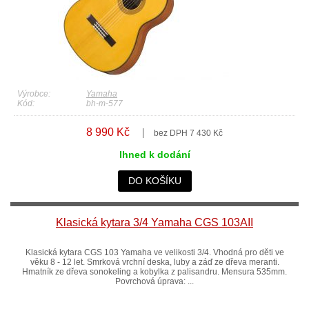
Výrobce:
Yamaha
Kód:
bh-m-577
8 990 Kč
bez DPH 7 430 Kč
Ihned k dodání
DO KOŠÍKU
Klasická kytara 3/4 Yamaha CGS 103AII
Klasická kytara CGS 103 Yamaha ve velikosti 3/4. Vhodná pro děti ve
věku 8 - 12 let. Smrková vrchní deska, luby a záď ze dřeva meranti.
Hmatník ze dřeva sonokeling a kobylka z palisandru. Mensura 535mm.
Povrchová úprava: ...