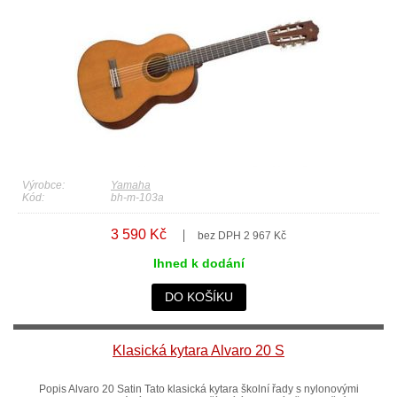
Výrobce:
Yamaha
Kód:
bh-m-103a
3 590 Kč
bez DPH 2 967 Kč
Ihned k dodání
DO KOŠÍKU
Klasická kytara Alvaro 20 S
Popis Alvaro 20 Satin Tato klasická kytara školní řady s nylonovými