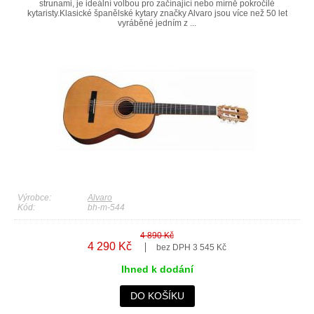
strunami, je ideální volbou pro začínající nebo mírně pokročilé
kytaristy.Klasické španělské kytary značky Alvaro jsou více než 50 let
vyráběné jedním z ...
Výrobce:
Alvaro
Kód:
bh-m-544
4 890 Kč
4 290 Kč
bez DPH 3 545 Kč
Ihned k dodání
DO KOŠÍKU