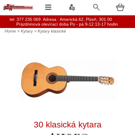
t
el: 377 235 069 Adresa : Americká 62, Plzeň, 301 00
Prázdninová otevírací doba Po - pá 9-12 13-17 hodin
Home
>
Kytary
>
Kytary klasické
30 klasická kytara