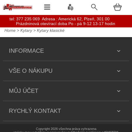
t
el: 377 235 069 Adresa : Americká 62, Plzeň, 301 00
Prázdninová otevírací doba Po - pá 9-12 13-17 hodin
Home
>
Kytary
>
Kytary klasické
INFORMACE
VŠE O NÁKUPU
MŮJ ÚČET
RYCHLÝ KONTAKT
Copyright 2026 všechna práva vyhrazena