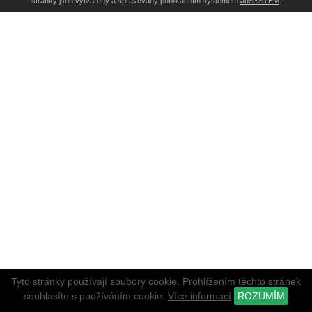
stránky jsou vytvářeny a spravovány publikačním systémem
adSYSTEM
.
Tyto stránky používají soubory cookie. Prohlížením těchto stránek
souhlasíte s používáním cookie.
Více informací
ROZUMÍM