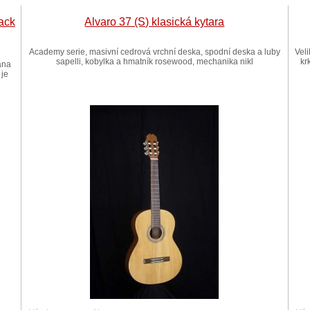
ack
Alvaro 37 (S) klasická kytara
Academy serie, masivní cedrová vrchní deska, spodní deska a luby
Vel
sapelli, kobylka a hmatník rosewood, mechanika nikl
kr
ána
 je