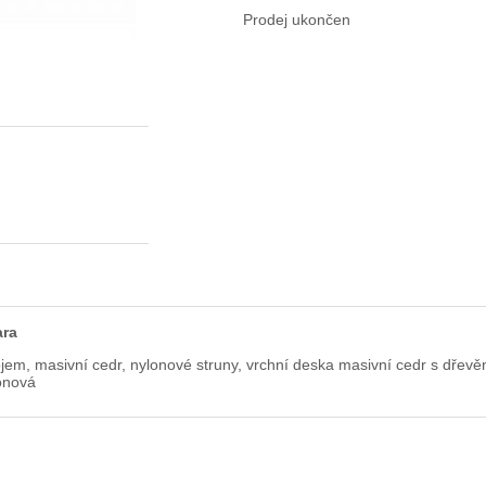
Prodej ukončen
ara
rojem, masivní cedr, nylonové struny, vrchní deska masivní cedr s dře
onová