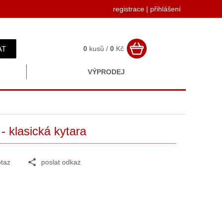
registrace
|
přihlášení
AT
0
kusů /
0
Kč
VÝPRODEJ
 klasická kytara
taz
poslat odkaz