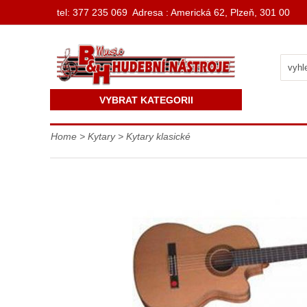
t
el: 377 235 069 Adresa : Americká 62, Plzeň, 301 00
VYBRAT KATEGORII
Home
>
Kytary
>
Kytary klasické