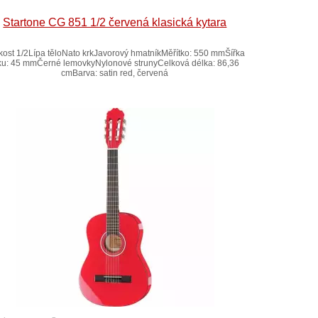
Startone CG 851 1/2 červená klasická kytara
ikost 1/2Lípa těloNato krkJavorový hmatníkMěřítko: 550 mmŠířka
ku: 45 mmČerné lemovkyNylonové strunyCelková délka: 86,36
cmBarva: satin red, červená