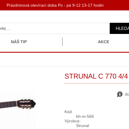
 Prázdninová otevírací doba Po - pá 9-12 13-17 hodin
HLED
NÁŠ TIP
AKCE
STRUNAL C 770 4/4 -
do
Kód:
bh-m-566
Výrobce:
Strunal