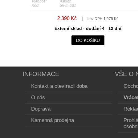
Výrobce:
Ashton
Kód:
bh-m-531
2 390 Kč
bez DPH 1 975 Kč
Externí sklad - dodání 4 - 12 dní
DO KOŠÍKU
INFORMACE
VŠE O 
Kontakt a otevírací doba
Obcho
O nás
Vráce
Doprava
Rekla
Kamenná prodejna
Prohl
osobn