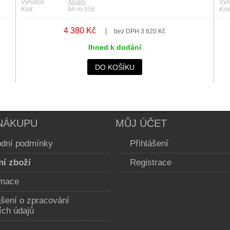
Výrobce:
Alvaro
Výr
Kód:
bh-m-556
Kód
4 380 Kč
bez DPH 3 620 Kč
Ihned k dodání
DO KOŠÍKU
NÁKUPU
MŮJ ÚČET
dní podmínky
Přihlášení
ní zboží
Registrace
mace
ášení o zpracování
ích údajů