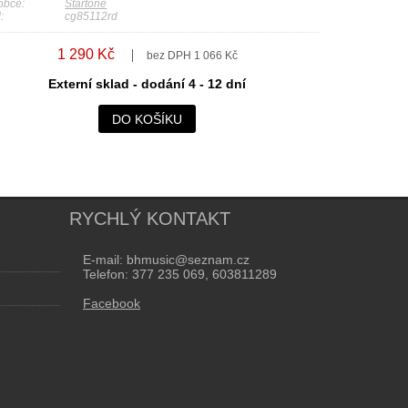
obce:
Startone
:
cg85112rd
1 290 Kč
bez DPH 1 066 Kč
Externí sklad - dodání 4 - 12 dní
DO KOŠÍKU
RYCHLÝ KONTAKT
E-mail: bhmusic@seznam.cz
Telefon: 377 235 069, 603811289
Facebook