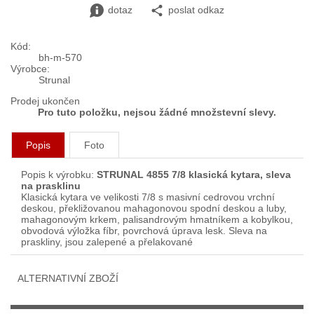
dotaz
poslat odkaz
Kód:
bh-m-570
Výrobce:
Strunal
Prodej ukončen
Pro tuto položku, nejsou žádné množstevní slevy.
Popis
Foto
Popis k výrobku:
STRUNAL 4855 7/8 klasická kytara, sleva
na prasklinu
Klasická kytara ve velikosti 7/8 s masivní cedrovou vrchní
deskou, překližovanou mahagonovou spodní deskou a luby,
mahagonovým krkem, palisandrovým hmatníkem a kobylkou,
obvodová výložka fíbr, povrchová úprava lesk. Sleva na
praskliny, jsou zalepené a přelakované
ALTERNATIVNÍ ZBOŽÍ