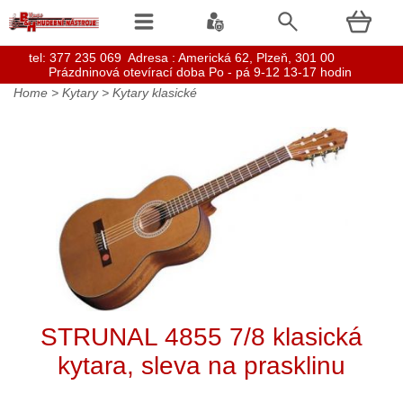
t
el: 377 235 069 Adresa : Americká 62, Plzeň, 301 00
Prázdninová otevírací doba Po - pá 9-12 13-17 hodin
Home
>
Kytary
>
Kytary klasické
STRUNAL 4855 7/8 klasická
kytara, sleva na prasklinu