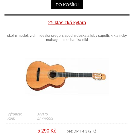
DO KOŠÍKU
25 klasická kytara
školní model, vrchní deska oregon, spodní deska a luby sapelli, krk africký
mahagon, mechanika nikl
Výrobce:
Alvaro
Kód:
bh-m-553
5 290 Kč
bez DPH 4 372 Kč