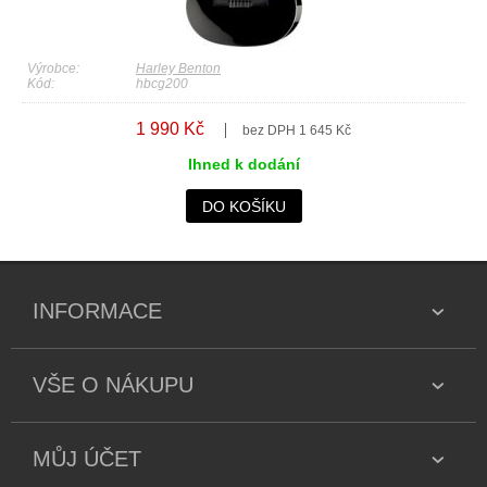
Výrobce:
Harley Benton
Kód:
hbcg200
1 990 Kč
bez DPH 1 645 Kč
Ihned k dodání
DO KOŠÍKU
INFORMACE
VŠE O NÁKUPU
MŮJ ÚČET