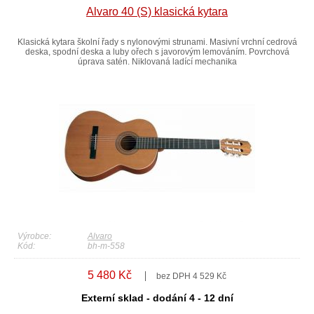
Alvaro 40 (S) klasická kytara
Klasická kytara školní řady s nylonovými strunami. Masivní vrchní cedrová
deska, spodní deska a luby ořech s javorovým lemováním. Povrchová
úprava satén. Niklovaná ladící mechanika
Výrobce:
Alvaro
Kód:
bh-m-558
5 480 Kč
bez DPH 4 529 Kč
Externí sklad - dodání 4 - 12 dní