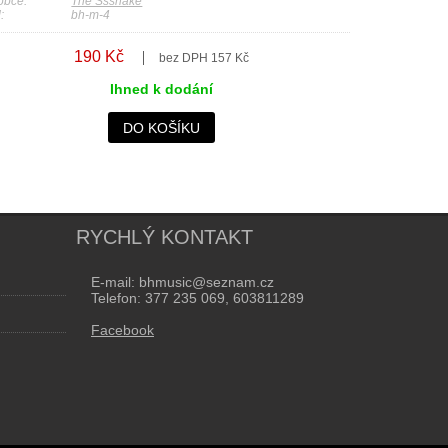
obce:
The Sssnake
:
bh-m-4
190 Kč
bez DPH 157 Kč
Ihned k dodání
DO KOŠÍKU
RYCHLÝ KONTAKT
E-mail: bhmusic@seznam.cz
Telefon: 377 235 069, 603811289
Facebook