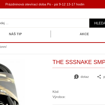
 Prázdninová otevírací doba Po - pá 9-12 13-17 hodin
HLED
NÁŠ TIP
AKCE
fonní
THE SSSNAKE SMP
dotaz
p
Kód:
Výrobce: