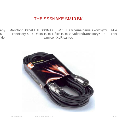
THE SSSNAKE SM10 BK
něný.
Mikrofonní kabel THE SSSNAKE SM 10 BK v černé barvě s kovovými
Mik
XM
konektory XLR. Délka 10 m. Délka10 mBarvačernáKonektoryXLR
kon
ktor
samice - XLR samec