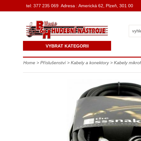
t
el: 377 235 069 Adresa : Americká 62, Plzeň, 301 00
VYBRAT KATEGORII
Home
>
Příslušenství
>
Kabely a konektory
>
Kabely mikro