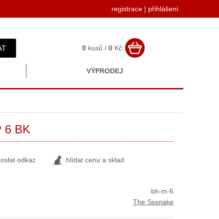
registrace
|
přihlášení
AT
0
kusů /
0
Kč
VÝPRODEJ
 6 BK
oslat odkaz
hlídat cenu a sklad
bh-m-6
The Sssnake