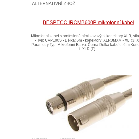
ALTERNATIVNÍ ZBOŽÍ
BESPECO IROMB600P mikrofonní kabel
Mikrofonní kabel s profesionálními kovovými konektory XLR, stí
• Typ: CVP100S • Délka: 6m • konektory: XLR3MXM - XLR3F
Parametry Typ: Mikrofonní Barva: Černá Délka kabelu: 6 m Kone
1: XLR (F) ...