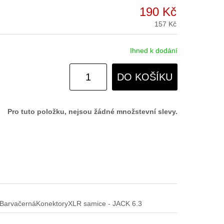
190 Kč
157 Kč
Ihned k dodání
DO KOŠÍKU
Pro tuto položku, nejsou žádné množstevní slevy.
mBarvačernáKonektoryXLR samice - JACK 6.3