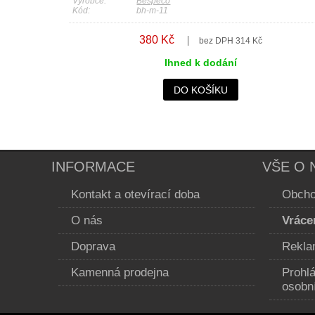
Výrobce:
Bespeco
Kód:
bh-m-11
380 Kč
bez DPH 314 Kč
Ihned k dodání
DO KOŠÍKU
INFORMACE
VŠE O 
Kontakt a otevírací doba
Obcho
O nás
Vráce
Doprava
Rekla
Kamenná prodejna
Prohl
osobn