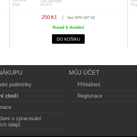
Výrobce:
The Sssnake
Výr
Kód:
bh-m-5
Kód
250 Kč
bez DPH 207 Kč
Ihned k dodání
DO KOŠÍKU
NÁKUPU
MŮJ ÚČET
dní podmínky
Přihlášení
ní zboží
Registrace
mace
ášení o zpracování
ích údajů