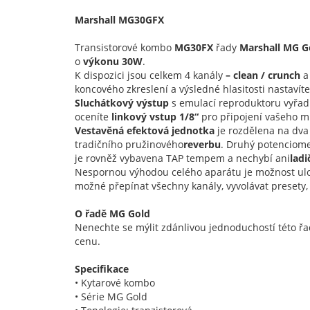
Marshall MG30GFX
Transistorové kombo
MG30FX
řady
Marshall MG 
o
výkonu 30W
.
K dispozici jsou celkem 4 kanály
–
clean / crunch
a
koncového zkreslení a výsledné hlasitosti nastav
Sluchátkový výstup
s emulací reproduktoru vyřadí 
oceníte
linkový vstup 1/8“
pro připojení vašeho m
Vestavěná efektová jednotka
je rozdělena na dva
tradičního pružinového
reverbu
. Druhý potenciome
je rovněž vybavena TAP tempem a nechybí ani
ladi
Nespornou výhodou celého aparátu je možnost ulož
možné přepínat všechny kanály, vyvolávat presety, 
O řadě MG Gold
Nenechte se mýlit zdánlivou jednoduchostí této řa
cenu.
Specifikace
• Kytarové kombo
• Série MG Gold