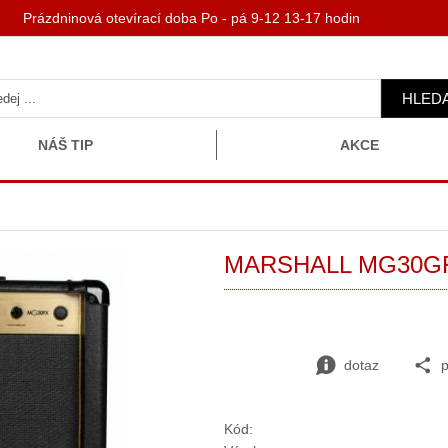
 Prázdninová otevírací doba Po - pá 9-12 13-17 hodin
HLED
NÁŠ TIP
AKCE
MARSHALL MG30GFX
dotaz
p
Kód: