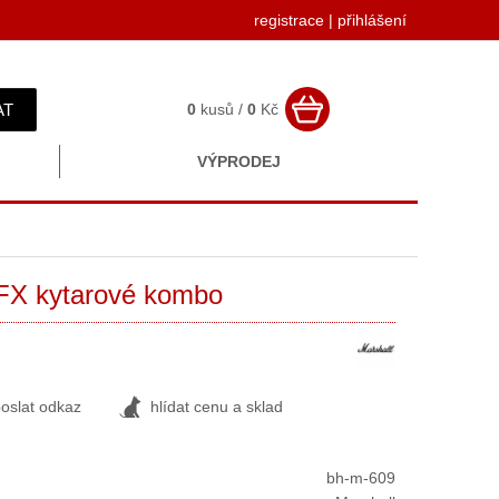
registrace
|
přihlášení
AT
0
kusů /
0
Kč
VÝPRODEJ
 kytarové kombo
oslat odkaz
hlídat cenu a sklad
bh-m-609