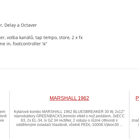
r, Delay a Octaver
er, volba kanálů, tap tempo, store, 2 x fx
ine in, footcontroller ¼“
MARSHALL 1962
P
nem
Kytarové kombo MARSHALL 1962 BLUESBREAKER 30 W, 2x12"
ebně
reproduktory GREENBACKS,tremolo efekt s nož.pedálem, 3xECC
ive
83, 2x EL-34, lx GZ 34 rectifier, 2 vstupy o různé citlivosti s
znač
oddělenými ovladači hlasitosti, včetně PEDL-10008.Výkon30 ...