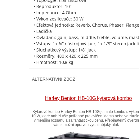
• Topologie: tranzistorová
• Reproduktor: 10“
• Impedance: 4 Ohm
• Výkon zesilovače: 30 W
• Efektová jednotka: Reverb, Chorus, Phaser, Flange
• Ladička
• Ovládání: gain, bass, middle, treble, volume, mast
• Vstupy: 1x ¼“ nástrojový jack, 1x 1/8“ stereo jack l
• Sluchátkový výstup: 1/8“ jack
• Rozměry: 480 x 420 x 225 mm
• Hmotnost: 10,8 kg
ALTERNATIVNÍ ZBOŽÍ
Harley Benton HB-10G kytarová kombo
Kytarové kombo Harley Benton HB-10G je malé kombo s výko
10 W, které nabízí vše potřebné pro cvičení doma nebo ve zkuš
v menším rozsahu a za fantastickou cenu. Přepínatelný overdr
vám umožní opravdu vydat nějaký hluk. ...