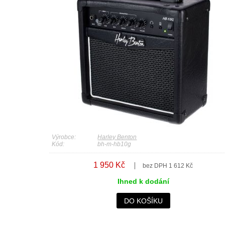
Výrobce:
Harley Benton
Kód:
bh-m-hb10g
1 950 Kč
bez DPH 1 612 Kč
Ihned k dodání
DO KOŠÍKU