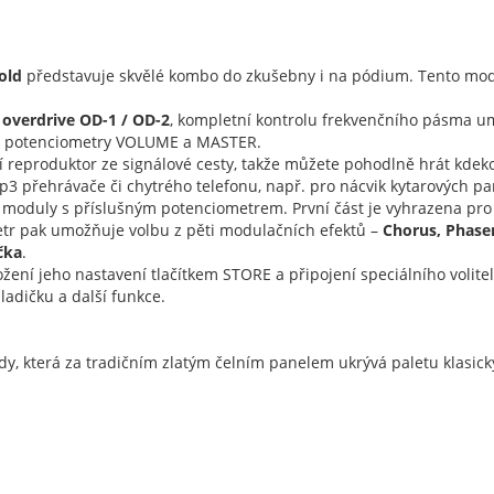
Gold
představuje skvělé kombo do zkušebny i na pódium. Tento mo
overdrive OD-1 / OD-2
, kompletní kontrolu frekvenčního pásma um
íte potenciometry VOLUME a MASTER.
reproduktor ze signálové cesty, takže můžete pohodlně hrát kdekoli,
p3 přehrávače či chytrého telefonu, např. pro nácvik kytarových p
 moduly s příslušným potenciometrem. První část je vyhrazena pro 
tr pak umožňuje volbu z pěti modulačních efektů –
Chorus, Phaser
čka
.
ení jeho nastavení tlačítkem STORE a připojení speciálního volit
ladičku a další funkce.
dy, která za tradičním zlatým čelním panelem ukrývá paletu klasic