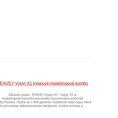
EAVEY Vypyr X1 kytarové modelingové kombo
Základní popis PEAVEY Vypyr X1 Vypyr X1 je
modelingové tranzistorové kombo renomované americké
ky Peavey. Jedná se o třetí generaci modelové řady Vypyr, která
se prezentuje aktualizovaným designem, novými presety a ...