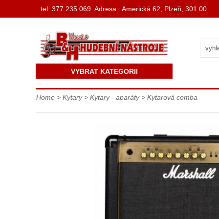
t
el: 377 235 069 Adresa : Americká 62, Plzeň, 301 00
VYBRAT KATEGORII
Home
>
Kytary
>
Kytary - aparáty
>
Kytarová comba