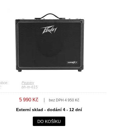
obce:
Peavey
:
bh-m-615
5 990 Kč
bez DPH 4 950 Kč
Externí sklad - dodání 4 - 12 dní
DO KOŠÍKU