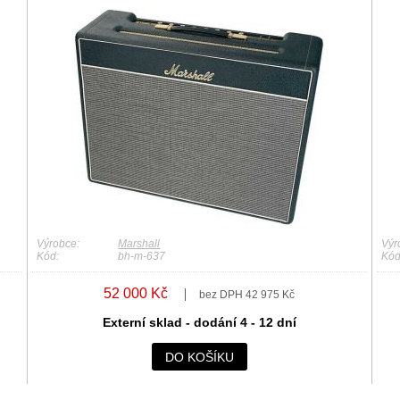
Výrobce:
Marshall
Výr
Kód:
bh-m-637
Kód
52 000 Kč
bez DPH 42 975 Kč
Externí sklad - dodání 4 - 12 dní
DO KOŠÍKU