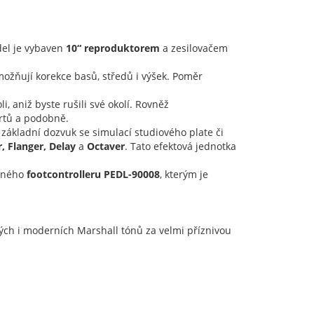
del je vybaven
10“ reproduktorem
a zesilovačem
ožňují korekce basů, středů i výšek. Poměr
 aniž byste rušili své okolí. Rovněž
artů a podobně.
základní dozvuk se simulací studiového plate či
, Flanger, Delay
a
Octaver
. Tato efektová jednotka
elného
footcontrolleru PEDL-90008
, kterým je
kých i moderních Marshall tónů za velmi příznivou