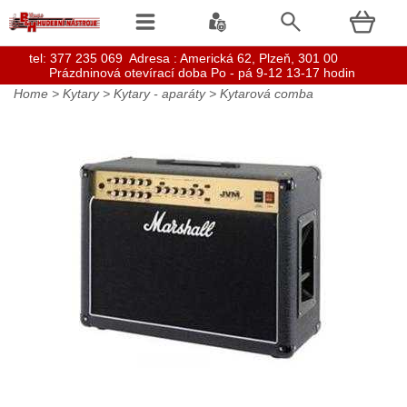
t
el: 377 235 069 Adresa : Americká 62, Plzeň, 301 00
Prázdninová otevírací doba Po - pá 9-12 13-17 hodin
Home
>
Kytary
>
Kytary - aparáty
>
Kytarová comba