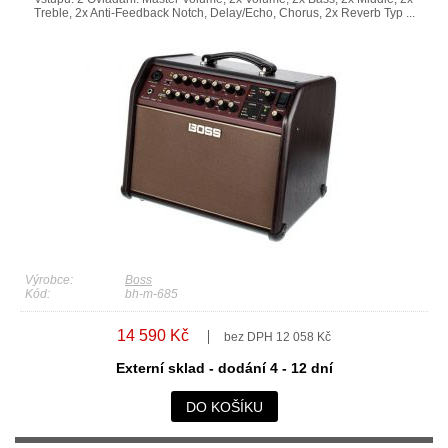
Treble, 2x Anti-Feedback Notch, Delay/Echo, Chorus, 2x Reverb Typ ...
Výrobce:
Boss
Kód:
bh-m-685
14 590 Kč
bez DPH 12 058 Kč
Externí sklad - dodání 4 - 12 dní
DO KOŠÍKU