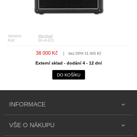
Výrobce:
Marshall
Kód:
bh-m-611
38 000 Kč
bez DPH 31 405 Kč
Externí sklad - dodání 4 - 12 dní
DO KOŠÍKU
INFORMACE
VŠE O NÁKUPU