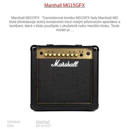
Marshall MG15GFX
Marshall MG15FX Transistorové kombo MG15FX řady Marshall MG
Gold představuje dobrý kompromis mezi malým přenosným aparátem a
kombem, které v klidu použijete v zkušebně nebo menším klubu. Tento
model je ...
Výrobce:
Marshall
Kód:
bh-m-657