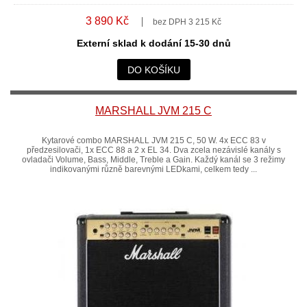
3 890 Kč
bez DPH 3 215 Kč
Externí sklad k dodání 15-30 dnů
DO KOŠÍKU
MARSHALL JVM 215 C
Kytarové combo MARSHALL JVM 215 C, 50 W. 4x ECC 83 v
předzesilovači, 1x ECC 88 a 2 x EL 34. Dva zcela nezávislé kanály s
ovladači Volume, Bass, Middle, Treble a Gain. Každý kanál se 3 režimy
indikovanými různě barevnými LEDkami, celkem tedy ...