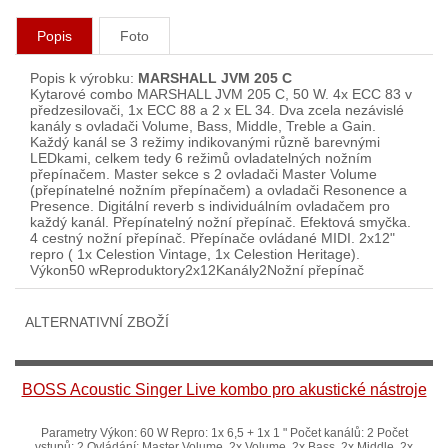
Popis
Foto
Popis k výrobku:
MARSHALL JVM 205 C
Kytarové combo MARSHALL JVM 205 C, 50 W. 4x ECC 83 v
předzesilovači, 1x ECC 88 a 2 x EL 34. Dva zcela nezávislé
kanály s ovladači Volume, Bass, Middle, Treble a Gain.
Každý kanál se 3 režimy indikovanými různě barevnými
LEDkami, celkem tedy 6 režimů ovladatelných nožním
přepínačem. Master sekce s 2 ovladači Master Volume
(přepínatelné nožním přepínačem) a ovladači Resonence a
Presence. Digitální reverb s individuálním ovladačem pro
každý kanál. Přepínatelný nožní přepínač. Efektová smyčka.
4 cestný nožní přepínač. Přepínače ovládané MIDI. 2x12"
repro ( 1x Celestion Vintage, 1x Celestion Heritage).
Výkon50 wReproduktory2x12Kanály2Nožní přepínač
ALTERNATIVNÍ ZBOŽÍ
BOSS Acoustic Singer Live kombo pro akustické nástroje
Parametry Výkon: 60 W Repro: 1x 6,5 + 1x 1 " Počet kanálů: 2 Počet
vstupů: 2 Ovládání: Master Volume, 2x Volume, 2x Bass, 2x Middle, 2x