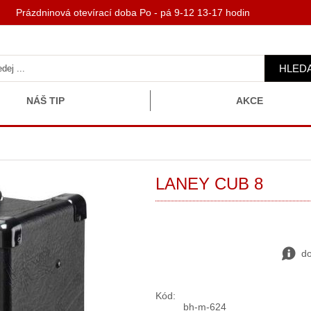
 Prázdninová otevírací doba Po - pá 9-12 13-17 hodin
HLED
NÁŠ TIP
AKCE
LANEY CUB 8
do
Kód:
bh-m-624