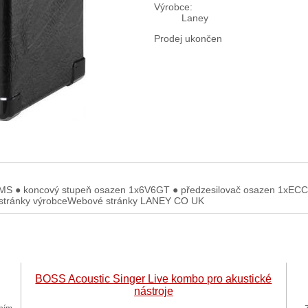
Výrobce:
Laney
Prodej ukončen
RMS ● koncový stupeň osazen 1x6V6GT ● předzesilovač osazen 1xEC
 Wstránky výrobceWebové stránky LANEY CO UK
BOSS Acoustic Singer Live kombo pro akustické
nástroje