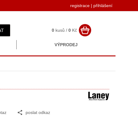
registrace
|
přihlášení
AT
0
kusů /
0
Kč
VÝPRODEJ
taz
poslat odkaz