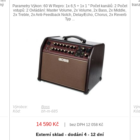
ením
dný
tran
Parametry Výkon: 60 W Repro: 1x 6,5 + 1x 1 " Počet kanálů: 2 Počet
e
vstupů: 2 Ovládání: Master Volume, 2x Volume, 2x Bass, 2x Middle,
2x Treble, 2x Anti-Feedback Notch, Delay/Echo, Chorus, 2x Reverb
Typ ...
Výrobce:
Boss
Výr
Kód:
bh-m-685
Kód
14 590 Kč
bez DPH 12 058 Kč
Externí sklad - dodání 4 - 12 dní