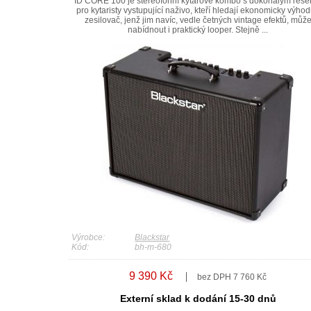
ID CORE 100 je stereofonní kytarové kombo s dokonalým řeš
pro kytaristy vystupující naživo, kteří hledají ekonomicky výho
zesilovač, jenž jim navíc, vedle četných vintage efektů, můž
nabídnout i praktický looper. Stejně ...
Výrobce:
Blackstar
Kód:
bh-m-680
9 390 Kč
bez DPH 7 760 Kč
Externí sklad k dodání 15-30 dnů