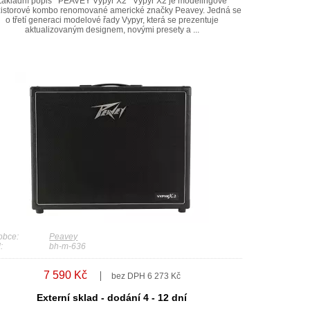
Základní popis PEAVEY Vypyr X2 Vypyr X2 je modelingové
zistorové kombo renomované americké značky Peavey. Jedná se
o třetí generaci modelové řady Vypyr, která se prezentuje
aktualizovaným designem, novými presety a ...
obce:
Peavey
:
bh-m-636
7 590 Kč
bez DPH 6 273 Kč
Externí sklad - dodání 4 - 12 dní