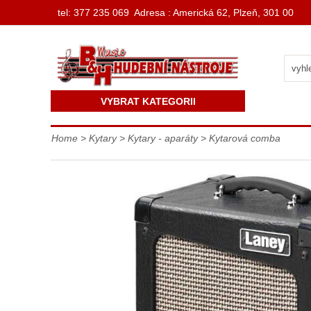
t
el: 377 235 069 Adresa : Americká 62, Plzeň, 301 00
VYBRAT KATEGORII
Home
>
Kytary
>
Kytary - aparáty
>
Kytarová comba