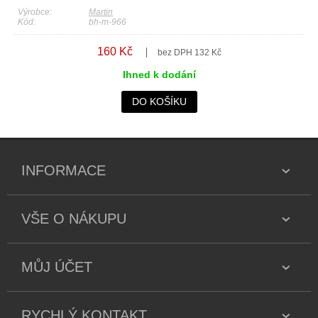
Výrobce:
Martin
Kód:
bh-m-966
160 Kč
bez DPH 132 Kč
Ihned k dodání
DO KOŠÍKU
INFORMACE
VŠE O NÁKUPU
MŮJ ÚČET
RYCHLÝ KONTAKT