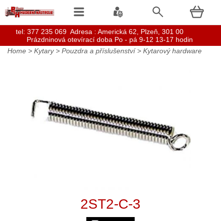
t
el: 377 235 069 Adresa : Americká 62, Plzeň, 301 00
Prázdninová otevírací doba Po - pá 9-12 13-17 hodin
Home
>
Kytary
>
Pouzdra a příslušenství
>
Kytarový hardware
2ST2-C-3