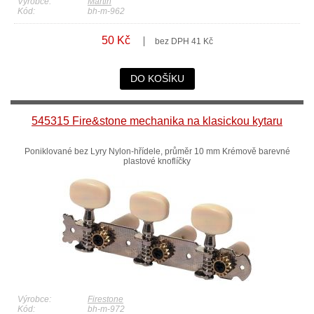
Výrobce:
Martin
Kód:
bh-m-962
50 Kč
bez DPH 41 Kč
DO KOŠÍKU
545315 Fire&stone mechanika na klasickou kytaru
Poniklované bez Lyry Nylon-hřídele, průměr 10 mm Krémově barevné
plastové knoflíčky
Výrobce:
Firestone
Kód:
bh-m-972