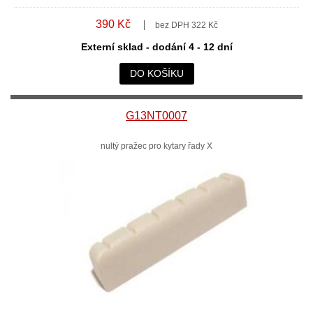
390 Kč
bez DPH 322 Kč
Externí sklad - dodání 4 - 12 dní
DO KOŠÍKU
G13NT0007
nultý pražec pro kytary řady X