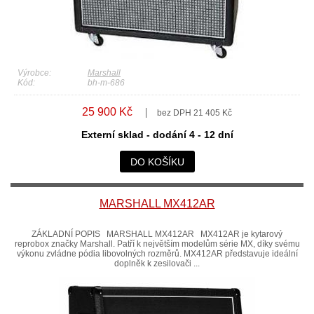
Výrobce:
Marshall
Kód:
bh-m-686
25 900 Kč
bez DPH 21 405 Kč
Externí sklad - dodání 4 - 12 dní
DO KOŠÍKU
MARSHALL MX412AR
ZÁKLADNÍ POPIS MARSHALL MX412AR MX412AR je kytarový
reprobox značky Marshall. Patří k největším modelům série MX, díky svému
výkonu zvládne pódia libovolných rozměrů. MX412AR představuje ideální
doplněk k zesilovači ...