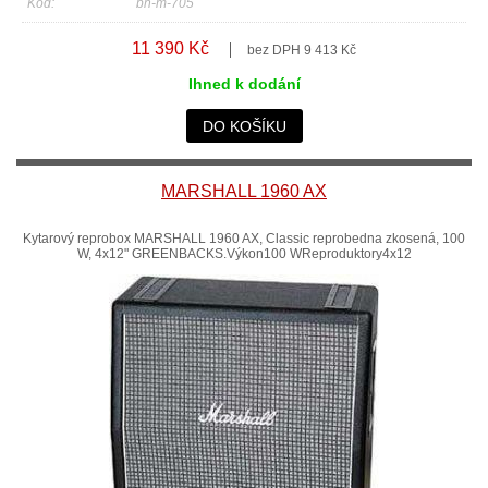
Kód:
bh-m-705
11 390 Kč
bez DPH 9 413 Kč
Ihned k dodání
DO KOŠÍKU
MARSHALL 1960 AX
Kytarový reprobox MARSHALL 1960 AX, Classic reprobedna zkosená, 100
W, 4x12" GREENBACKS.Výkon100 WReproduktory4x12