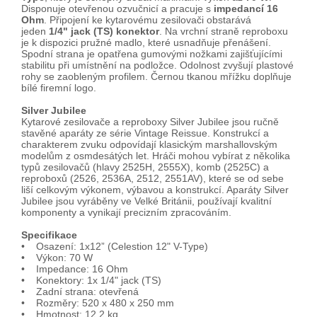
Disponuje otevřenou ozvučnicí a pracuje s
impedancí 16
Ohm
. Připojení ke kytarovému zesilovači obstarává
jeden
1/4" jack (TS) konektor
. Na vrchní straně reproboxu
je k dispozici pružné madlo, které usnadňuje přenášení.
Spodní strana je opatřena gumovými nožkami zajišťujícími
stabilitu při umístnění na podložce. Odolnost zvyšují plastové
rohy se zaobleným profilem. Černou tkanou mřížku doplňuje
bílé firemní logo.
Silver Jubilee
Kytarové zesilovače a reproboxy Silver Jubilee jsou ručně
stavěné aparáty ze série Vintage Reissue. Konstrukcí a
charakterem zvuku odpovídají klasickým marshallovským
modelům z osmdesátých let. Hráči mohou vybírat z několika
typů zesilovačů (hlavy 2525H, 2555X), komb (2525C) a
reproboxů (2526, 2536A, 2512, 2551AV), které se od sebe
liší celkovým výkonem, výbavou a konstrukcí. Aparáty Silver
Jubilee jsou vyráběny ve Velké Británii, používají kvalitní
komponenty a vynikají precizním zpracováním.
Specifikace
• Osazení: 1x12” (Celestion 12" V-Type)
• Výkon: 70 W
• Impedance: 16 Ohm
• Konektory: 1x 1/4" jack (TS)
• Zadní strana: otevřená
• Rozměry: 520 x 480 x 250 mm
• Hmotnost: 12,2 kg