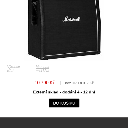
Výrobce:
Marshall
Kód:
mx412ar
10 790 Kč
bez DPH 8 917 Kč
Externí sklad - dodání 4 - 12 dní
DO KOŠÍKU