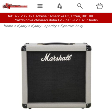
t
el: 377 235 069 Adresa : Americká 62, Plzeň, 301 00
Prázdninová otevírací doba Po - pá 9-12 13-17 hodin
Home
>
Kytary
>
Kytary - aparáty
>
Kytarové boxy