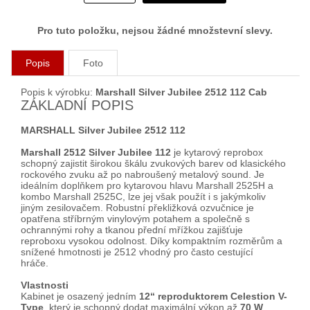
Pro tuto položku, nejsou žádné množstevní slevy.
Popis
Foto
Popis k výrobku:
Marshall Silver Jubilee 2512 112 Cab
ZÁKLADNÍ POPIS
MARSHALL Silver Jubilee 2512 112
Marshall 2512 Silver Jubilee 112
je kytarový reprobox
schopný zajistit širokou škálu zvukových barev od klasického
rockového zvuku až po nabroušený metalový sound. Je
ideálním doplňkem pro kytarovou hlavu Marshall 2525H a
kombo Marshall 2525C, lze jej však použít i s jakýmkoliv
jiným zesilovačem. Robustní překližková ozvučnice je
opatřena stříbrným vinylovým potahem a společně s
ochrannými rohy a tkanou přední mřížkou zajišťuje
reproboxu vysokou odolnost. Díky kompaktním rozměrům a
snížené hmotnosti je 2512 vhodný pro často cestující
hráče.
Vlastnosti
Kabinet je osazený jedním
12“ reproduktorem Celestion V-
Type
, který je schopný dodat maximální výkon až
70 W
.