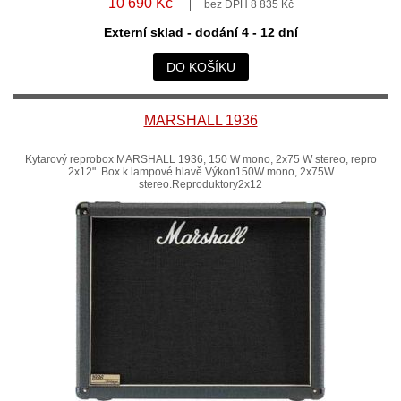
10 690 Kč
bez DPH 8 835 Kč
Externí sklad - dodání 4 - 12 dní
DO KOŠÍKU
MARSHALL 1936
Kytarový reprobox MARSHALL 1936, 150 W mono, 2x75 W stereo, repro
2x12". Box k lampové hlavě.Výkon150W mono, 2x75W
stereo.Reproduktory2x12