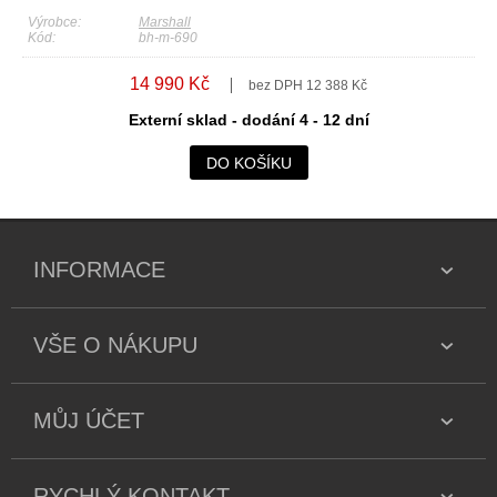
Výrobce:
Marshall
Kód:
bh-m-690
14 990 Kč
bez DPH 12 388 Kč
Externí sklad - dodání 4 - 12 dní
DO KOŠÍKU
INFORMACE
VŠE O NÁKUPU
MŮJ ÚČET
RYCHLÝ KONTAKT