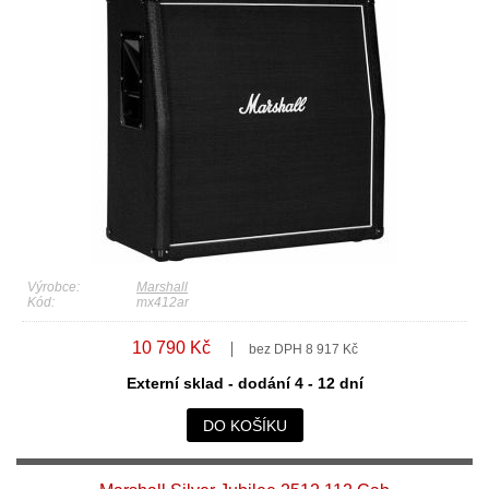
Výrobce:
Marshall
Kód:
mx412ar
10 790 Kč
bez DPH 8 917 Kč
Externí sklad - dodání 4 - 12 dní
DO KOŠÍKU