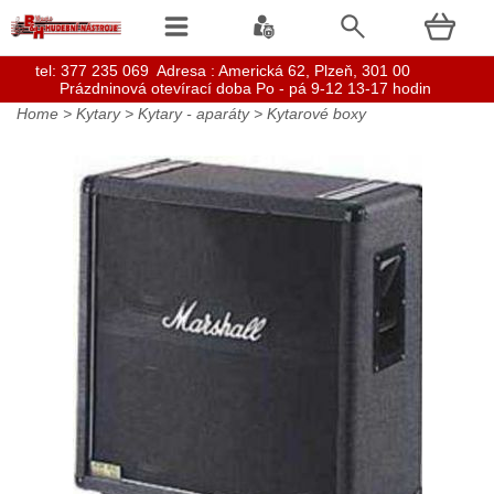
t
el: 377 235 069 Adresa : Americká 62, Plzeň, 301 00
Prázdninová otevírací doba Po - pá 9-12 13-17 hodin
Home
>
Kytary
>
Kytary - aparáty
>
Kytarové boxy