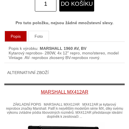
DO KOŠÍKU
Pro tuto položku, nejsou žádné množstevní slevy.
Popis
Foto
Popis k výrobku:
MARSHALL 1960 AV, BV
Kytarový reprobox- 280W, 4x 12" repro, mono/stereo, model
Vintage. AV- reprobox zkosený BV-reprobox rovný.
ALTERNATIVNÍ ZBOŽÍ
MARSHALL MX412AR
ZÁKLADNÍ POPIS MARSHALL MX412AR MX412AR je kytarový
reprobox značky Marshall. Patří k největším modelům série MX, díky svému
výkonu zvládne pódia libovolných rozměrů. MX412AR představuje ideální
doplněk k zesilovači ...