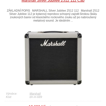
Marshall Silver Jubilee 2512 112 Cab
ZÁKLADNÍ POPIS MARSHALL Silver Jubilee 2512 112 Marshall 2512
Silver Jubilee 112 je kytarový reprobox schopný zajistit širokou škálu
zvukových barev od klasického rockového zvuku až po nabroušený
metalový sound. Je ideálním ...
Výrobce:
Marshall
Kód:
bh-m-689