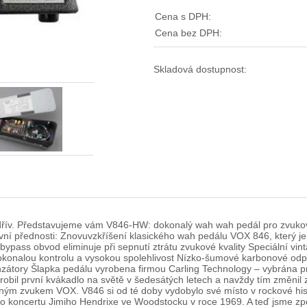
Cena s DPH:
Cena bez DPH:
Skladová dostupnost:
 dřív. Představujeme vám V846-HW: dokonalý wah wah pedál pro zvukov
vní přednosti: Znovuvzkříšení klasického wah pedálu VOX 846, který je
bypass obvod eliminuje při sepnutí ztrátu zvukové kvality Speciální vi
okonalou kontrolu a vysokou spolehlivost Nízko-šumové karbonové o
nzátory Šlapka pedálu vyrobena firmou Carling Technology – vybrána pr
obil první kvákadlo na světě v šedesátých letech a navždy tím změnil z
ným zvukem VOX. V846 si od té doby vydobylo své místo v rockové histo
 koncertu Jimiho Hendrixe ve Woodstocku v roce 1969. A teď jsme zpět 