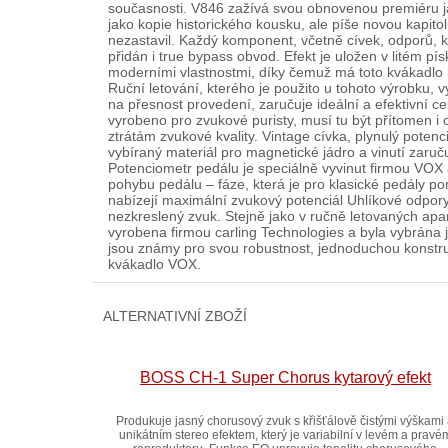
současnosti. V846 zažívá svou obnovenou premiéru j
jako kopie historického kousku, ale píše novou kapit
nezastavil. Každý komponent, včetně cívek, odporů, k
přidán i true bypass obvod. Efekt je uložen v lité
moderními vlastnostmi, díky čemuž má toto kvákadlo le
Ruční letování, kterého je použito u tohoto výrobku, 
na přesnost provedení, zaručuje ideální a efektivní c
vyrobeno pro zvukové puristy, musí tu být přítomen 
ztrátám zvukové kvality. Vintage cívka, plynulý pote
vybíraný materiál pro magnetické jádro a vinutí zar
Potenciometr pedálu je speciálně vyvinut firmou VOX 
pohybu pedálu – fáze, která je pro klasické pedály 
nabízejí maximální zvukový potenciál Uhlíkové odpo
nezkreslený zvuk. Stejně jako v ručně letovaných apa
vyrobena firmou carling Technologies a byla vybrána j
jsou známy pro svou robustnost, jednoduchou konstru
kvákadlo VOX.
ALTERNATIVNÍ ZBOŽÍ
BOSS CH-1 Super Chorus kytarový efekt
Produkuje jasný chorusový zvuk s křišťálově čistými výškami
unikátním stereo efektem, který je variabilní v levém a pravé