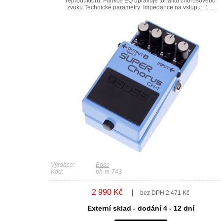
reproduktoru. Funkce EQ upravuje tonalitu chorusového
zvuku.Technické parametry: Impedance na vstupu:: 1 ...
Výrobce:
Boss
Kód:
bh-m-743
2 990 Kč
bez DPH 2 471 Kč
Externí sklad - dodání 4 - 12 dní