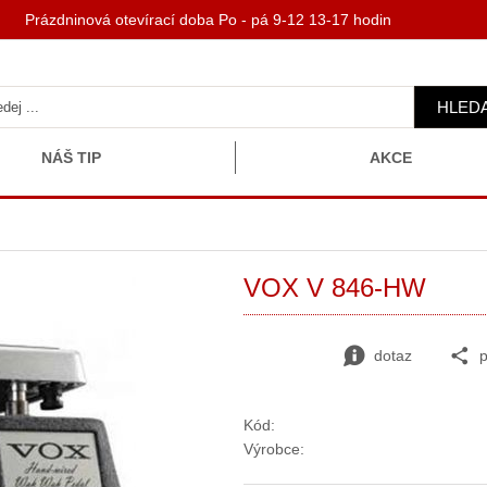
 Prázdninová otevírací doba Po - pá 9-12 13-17 hodin
HLED
NÁŠ TIP
AKCE
VOX V 846-HW
dotaz
p
Kód:
Výrobce: