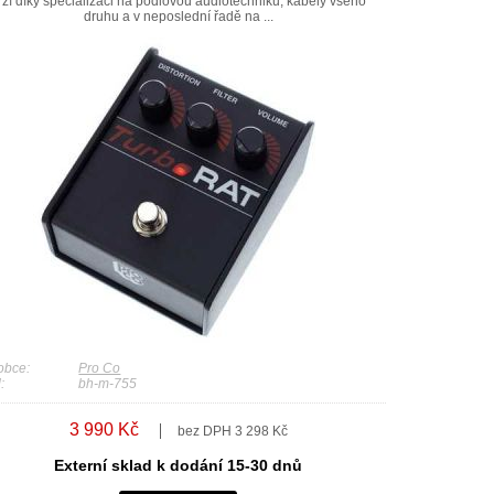
rží díky specializaci na pódiovou audiotechniku, kabely všeho
druhu a v neposlední řadě na ...
obce:
Pro Co
:
bh-m-755
3 990 Kč
bez DPH 3 298 Kč
Externí sklad k dodání 15-30 dnů