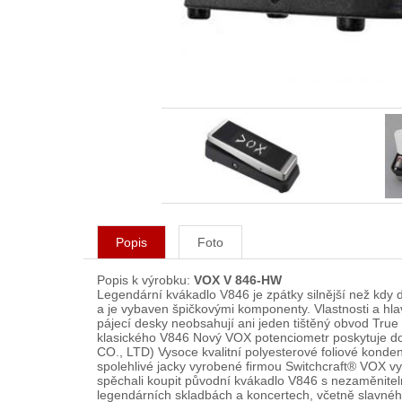
Popis
Foto
Popis k výrobku:
VOX V 846-HW
Legendární kvákadlo V846 je zpátky silnější než kdy
a je vybaven špičkovými komponenty. Vlastnosti a hla
pájecí desky neobsahují ani jeden tištěný obvod True 
klasického V846 Nový VOX potenciometr poskytuje d
CO., LTD) Vysoce kvalitní polyesterové foliové konde
spolehlivé jacky vyrobené firmou Switchcraft® VOX vyr
spěchali koupit původní kvákadlo V846 s nezaměnitel
legendárních skladbách a koncertech, včetně slavného