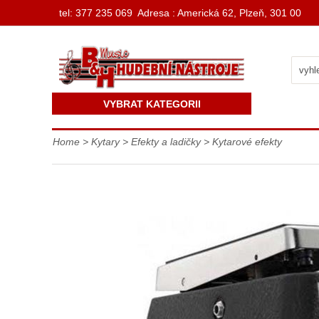
t
el: 377 235 069 Adresa : Americká 62, Plzeň, 301 00
VYBRAT KATEGORII
Home
>
Kytary
>
Efekty a ladičky
>
Kytarové efekty