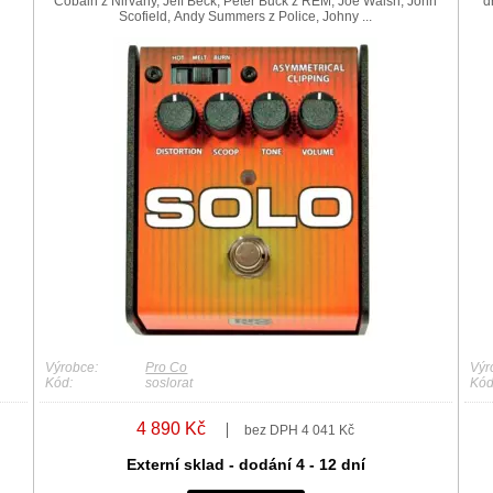
Cobain z Nirvany, Jeff Beck, Peter Buck z REM, Joe Walsh, John
d
Scofield, Andy Summers z Police, Johny ...
Výrobce:
Pro Co
Výr
Kód:
soslorat
Kód
4 890 Kč
bez DPH 4 041 Kč
Externí sklad - dodání 4 - 12 dní