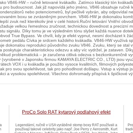
ako V846-HW – ručně letované kvákadlo. Zatímco klasický tón kvákadl
olu pro budoucnost. Jak již napovídá jeho jméno, V846 obsahuje ručně
ondenzátorů nebo potenciometrů, byl pečlivě vybrán, aby odpovídal ne
m pískovaném boxu se zvrásněným povrchem. V846-HW je dokonalou komb
pší zvuk než kterékoliv jiné v celé historii.Ruční letování Vnitřní obv
vyžaduje velkou řemeslnou zručnost, technickou dovednost a precizní m
estu signálu. Díky tomu je ve výsledném tónu slyšet každá nuance dotek
i obvod True Bypass. Ve chvíli, kdy je efekt vypnut, nesmí docházet 
nciometr pedálu Cívka je srdcem každého kvákadla. V846-HW využívá sp
učuje dokonalou reprodukci původního zvuku V846. Zvuku, který se stal
a poskytuje charakteristickou odezvu a aby víc vydržel, je zataven. D
poněkud problematická – je zaručena citlivá odezva s bezkonkurenčně
ry (vyrobené v Japonsku firmou KAMAYA ELECTRIC CO., LTD) jsou využ
rátech VOX i u kvákadla je použito vysoce kvalitních, filmových polyes
ak pro svou spolehlivost, tak pro pohodlnost došlapu. Vstup a výstup j
kci a vysokou spolehlivost. Všechno dohromady přispívá k špičkové v
ProCo Solo RAT kytarový podlahový efekt
 a
Legendární, ručně v USA vyráběné stomp boxy RAT používali a
Pro
m
používají takové celebrity jako např.:Joe Perry z Aerosmith, Kurt
trad