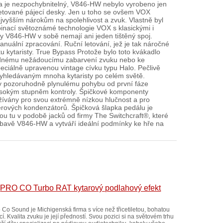
a je nezpochybnitelný, V846-HW nebylo vyrobeno jen
 letované pájecí desky. Jen u toho se ovšem VOX
jvyšším nárokům na spolehlivost a zvuk. Vlastně byl
inací světoznámé technologie VOX s klasickými i
ody V846-HW v sobě nemají ani jeden tištěný spoj.
anuální zpracování. Ruční letování, jež je tak náročné
u kytaristy. True Bypass Protože bylo toto kvákadlo
k žádnému nežádoucímu zabarvení zvuku nebo ke
eciálně upravenou vintage cívku typu Halo. Pečlivě
 vyhledávaným mnoha kytaristy po celém světě.
íky pozoruhodně plynulému pohybu od první fáze
 vysokým stupněm kontroly. Špičkové komponenty
ívány pro svou extrémně nízkou hlučnost a pro
terových kondenzátorů. Špičková šlapka pedálu je
sou tu v podobě jacků od firmy The Switchcraft®, které
ýbavě V846-HW a vytváří ideální podmínky ke hře na
PRO CO Turbo RAT kytarový podlahový efekt
 Co Sound je Michigenská firma s více než třicetiletou, bohatou
icí. Kvalita zvuku je její předností. Svou pozici si na světovém trhu