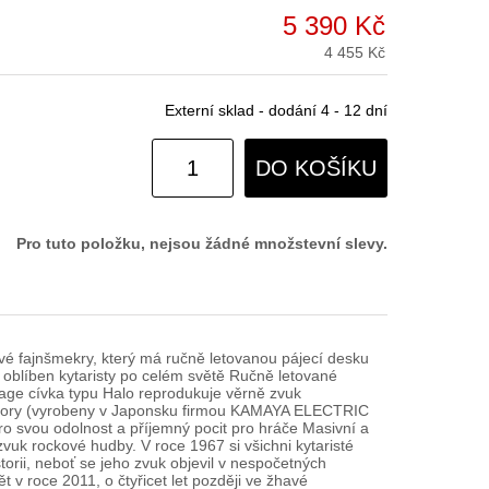
5 390 Kč
4 455 Kč
Externí sklad - dodání 4 - 12 dní
DO KOŠÍKU
Pro tuto položku, nejsou žádné množstevní slevy.
é fajnšmekry, který má ručně letovanou pájecí desku
 oblíben kytaristy po celém světě Ručně letované
ntage cívka typu Halo reprodukuje věrně zvuk
dpory (vyrobeny v Japonsku firmou KAMAYA ELECTRIC
o svou odolnost a příjemný pocit pro hráče Masivní a
vuk rockové hudby. V roce 1967 si všichni kytaristé
rii, neboť se jeho zvuk objevil v nespočetných
v roce 2011, o čtyřicet let později ve žhavé