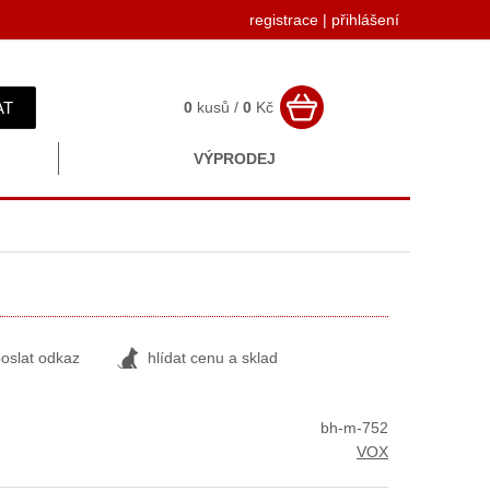
registrace
|
přihlášení
AT
0
kusů /
0
Kč
VÝPRODEJ
oslat odkaz
hlídat cenu a sklad
bh-m-752
VOX