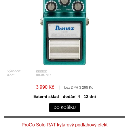
Výrobce:
Ibanez
Kód:
bh-m-767
3 990 Kč
bez DPH 3 298 Kč
Externí sklad - dodání 4 - 12 dní
DO KOŠÍKU
ProCo Solo RAT kytarový podlahový efekt