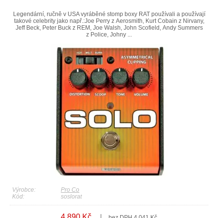
Legendární, ručně v USA vyráběné stomp boxy RAT používali a používají
takové celebrity jako např.:Joe Perry z Aerosmith, Kurt Cobain z Nirvany,
Jeff Beck, Peter Buck z REM, Joe Walsh, John Scofield, Andy Summers
z Police, Johny ...
Výrobce:
Pro Co
Kód:
soslorat
4 890 Kč
bez DPH 4 041 Kč