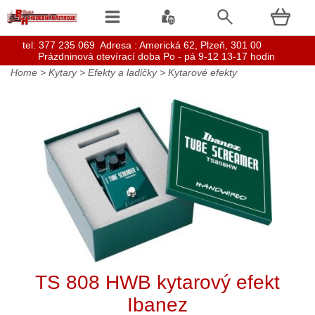
t
el: 377 235 069 Adresa : Americká 62, Plzeň, 301 00
Prázdninová otevírací doba Po - pá 9-12 13-17 hodin
Home
>
Kytary
>
Efekty a ladičky
>
Kytarové efekty
TS 808 HWB kytarový efekt
Ibanez