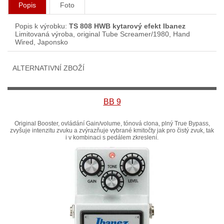
Popis
Foto
Popis k výrobku:
TS 808 HWB kytarový efekt Ibanez
Limitovaná výroba, original Tube Screamer/1980, Hand
Wired, Japonsko
ALTERNATIVNÍ ZBOŽÍ
BB 9
Original Booster, ovládání Gain/volume, tónová clona, plný True Bypass,
zvyšuje intenzitu zvuku a zvýrazňuje vybrané kmitočty jak pro čistý zvuk, tak
i v kombinaci s pedálem zkreslení.