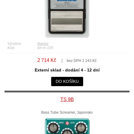
Výrobce:
Ibanez
Kód:
bh-m-105
2 714 Kč
bez DPH 2 243 Kč
Externí sklad - dodání 4 - 12 dní
DO KOŠÍKU
TS 9B
Bass Tube Screamer, Japonsko