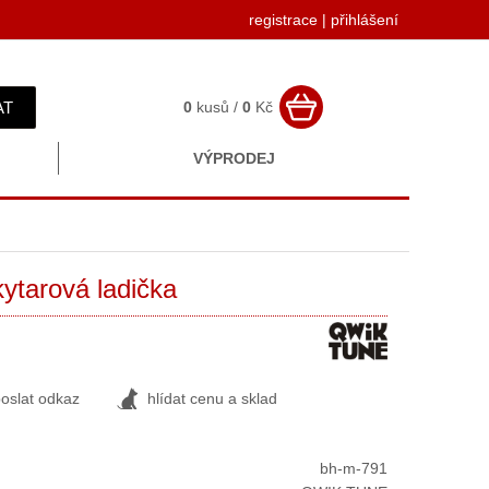
registrace
|
přihlášení
AT
0
kusů /
0
Kč
VÝPRODEJ
tarová ladička
oslat odkaz
hlídat cenu a sklad
bh-m-791