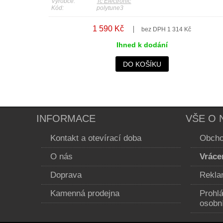
Výrobce:
Tc Electronic
Kód:
polytune3
1 590 Kč
bez DPH 1 314 Kč
Ihned k dodání
DO KOŠÍKU
INFORMACE
VŠE O 
Kontakt a otevírací doba
Obcho
O nás
Vráce
Doprava
Rekla
Kamenná prodejna
Prohl
osobn