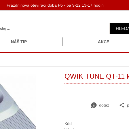
 Prázdninová otevírací doba Po - pá 9-12 13-17 hodin
HLED
NÁŠ TIP
AKCE
QWIK TUNE QT-11 ky
dotaz
p
Kód: