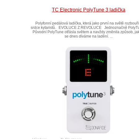
TC Electronic PolyTune 3 ladička
Polyfonní pedálová ladička, která jako první na světě rozbouři
srdce kytaristů. EVOLUCE Z REVOLUCE Jednoznačně Poly
Původní PolyTune otřásla světem a navždy změnila způsob, j
se dnes díváme na ladění. ...