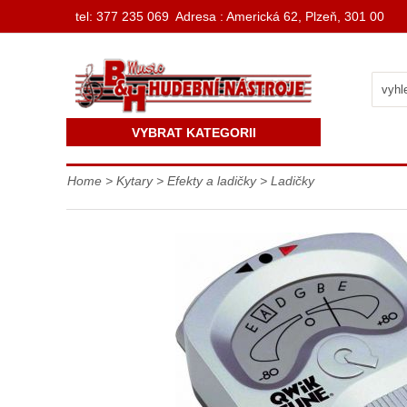
t
el: 377 235 069 Adresa : Americká 62, Plzeň, 301 00
VYBRAT KATEGORII
Home
>
Kytary
>
Efekty a ladičky
>
Ladičky