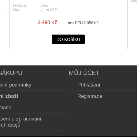
Kód
Výrobce:
Korg
Kód:
bh-m-837
2 490 Kč
bez DPH 2 058 Kč
DO KOŠÍKU
NÁKUPU
MŮJ ÚČET
dní podmínky
Přihlášení
ní zboží
Registrace
mace
ášení o zpracování
ích údajů