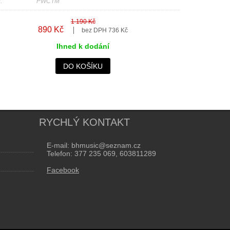
:
PWCTM
1 190 Kč
890 Kč
bez DPH 736 Kč
Ihned k dodání
DO KOŠÍKU
RYCHLÝ KONTAKT
E-mail: bhmusic@seznam.cz
Telefon: 377 235 069, 603811289
Facebook