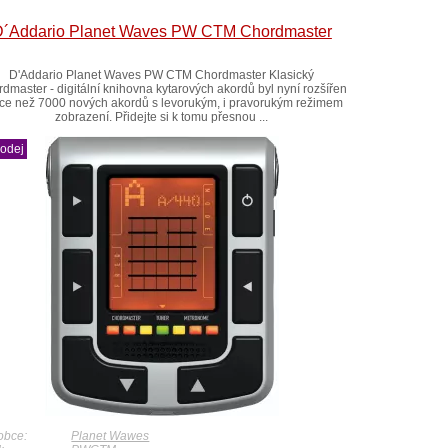
D´Addario Planet Waves PW CTM Chordmaster
D'Addario Planet Waves PW CTM Chordmaster Klasický
dmaster - digitální knihovna kytarových akordů byl nyní rozšířen
íce než 7000 nových akordů s levorukým, i pravorukým režimem
zobrazení. Přidejte si k tomu přesnou ...
rodej
obce:
Planet Wawes