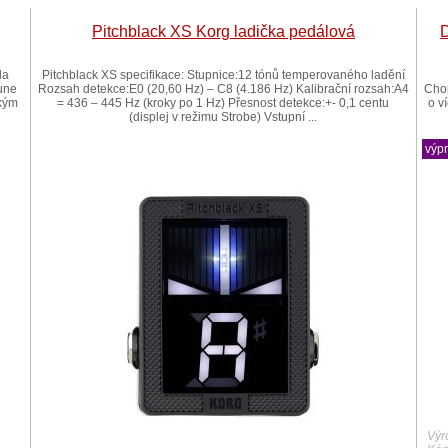
Pitchblack XS Korg ladička pedálová
la
Pitchblack XS specifikace: Stupnice:12 tónů temperovaného ladění
Tune
Rozsah detekce:E0 (20,60 Hz) – C8 (4.186 Hz) Kalibrační rozsah:A4
Chor
akým
= 436 – 445 Hz (kroky po 1 Hz) Přesnost detekce:+- 0,1 centu
o v
(displej v režimu Strobe) Vstupní ...
výp
Výr