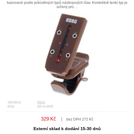
tvarované podle jednotlivých typů nástrojových hlav. Konkrétně tento typ je
určený pro ...
Výrobce:
Korg
Kód:
bh-m-840
329 Kč
bez DPH 272 Kč
Externí sklad k dodání 15-30 dnů