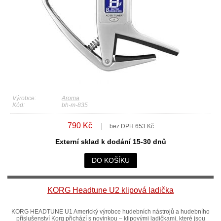
Výrobce:
Aroma
Kód:
bh-m-835
790 Kč
bez DPH 653 Kč
Externí sklad k dodání 15-30 dnů
DO KOŠÍKU
KORG Headtune U2 klipová ladička
KORG HEADTUNE U1 Americký výrobce hudebních nástrojů a hudebního
příslušenství Korg přichází s novinkou – klipovými ladičkami, které jsou