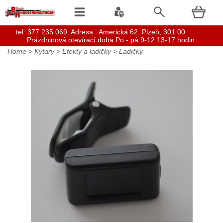
t
el: 377 235 069 Adresa : Americká 62, Plzeň, 301 00
Prázdninová otevírací doba Po - pá 9-12 13-17 hodin
Home
>
Kytary
>
Efekty a ladičky
>
Ladičky