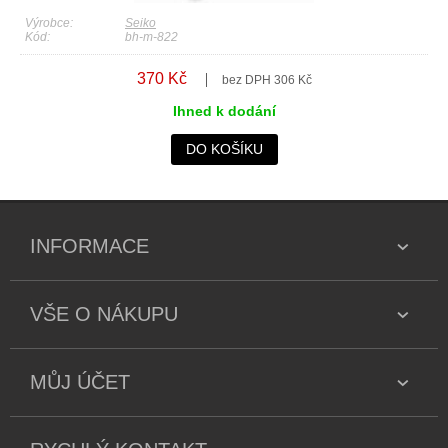
Výrobce:
Seiko
Kód:
bh-m-822
370 Kč
bez DPH 306 Kč
Ihned k dodání
DO KOŠÍKU
INFORMACE
VŠE O NÁKUPU
MŮJ ÚČET