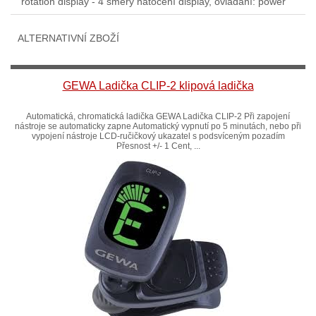
rotation display - 4 směry natočení display, ovládání: power
ALTERNATIVNÍ ZBOŽÍ
GEWA Ladička CLIP-2 klipová ladička
Automatická, chromatická ladička GEWA Ladička CLIP-2 Při zapojení
nástroje se automaticky zapne Automatický vypnutí po 5 minutách, nebo při
vypojení nástroje LCD-ručičkový ukazatel s podsvíceným pozadím
Přesnost +/- 1 Cent, ...