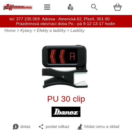
t
el: 377 235 069 Adresa : Americká 62, Plzeň, 301 00
Prázdninová otevírací doba Po - pá 9-12 13-17 hodin
Home
>
Kytary
>
Efekty a ladičky
>
Ladičky
PU 30 clip
dotaz
poslat odkaz
hlídat cenu a sklad