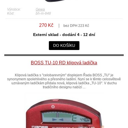
Výrobce:
Gewa
Kód:
bh-m-848
270 Kč
bez DPH 223 Kč
Externí sklad - dodání 4 - 12 dní
DO KOŠÍKU
BOSS TU-10 RD klipová ladička
Klipová ladička s "celobarevným" displejem Řada BOSS „TU" je
synonymem spolehlivého a přesného ladění. Nyní se k těmto celosvětově
uznávaným ladičkám přidala nová, klipová ladička „TU-10". V duchu
tradičního designu nabízí ...