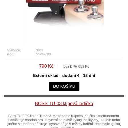
Výrobce:
Boss
Kód:
bh-m-798
790 Kč
bez DPH 653 Kč
Externí sklad - dodání 4 - 12 dní
DO KOŠÍKU
BOSS TU-03 klipová ladička
Boss TU-03 Clip on Tuner & Metronome Klipová ladička s metronomem.
Ladička je vhodná pro uchycení na hlavě kytary, baskytary, ukulele nebo
jiného strunného nástroje. Vybavená je 5 režimy ladění: chromatic, guitar,
bass, ukulele a ...