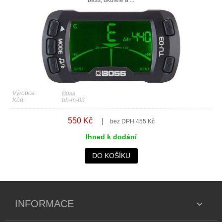
Výrobce:
Boss
Kód:
bh-m-03
550 Kč
bez DPH 455 Kč
Ihned k dodání
DO KOŠÍKU
INFORMACE