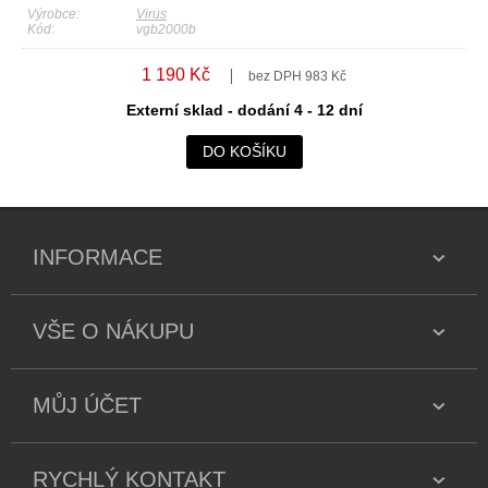
Výrobce:
Virus
Kód:
vgb2000b
1 190 Kč
bez DPH 983 Kč
Externí sklad - dodání 4 - 12 dní
DO KOŠÍKU
INFORMACE
VŠE O NÁKUPU
MŮJ ÚČET
RYCHLÝ KONTAKT