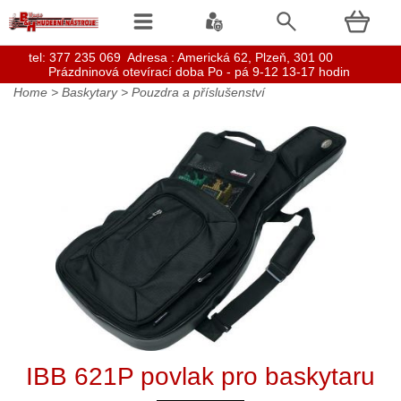
t
el: 377 235 069 Adresa : Americká 62, Plzeň, 301 00
Prázdninová otevírací doba Po - pá 9-12 13-17 hodin
Home
>
Baskytary
>
Pouzdra a příslušenství
IBB 621P povlak pro baskytaru