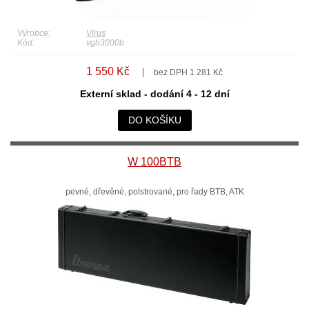
Výrobce:
Virus
Kód:
vgb3000b
1 550 Kč
bez DPH 1 281 Kč
Externí sklad - dodání 4 - 12 dní
DO KOŠÍKU
W 100BTB
pevné, dřevěné, polstrované, pro řady BTB, ATK