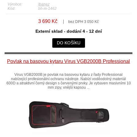
Výrobce:
Ibanez
Kód:
bh-m-1462
3 690 Kč
bez DPH 3 050 Kč
Externí sklad - dodání 4 - 12 dní
DO KOŠÍKU
Povlak na basovou kytaru Virus VGB2000B Professional
Virus VGB2000B je povlak na basovou kytaru z řady Professional
nabízející profesionální ochranu nástroje. Nabízí voděodolný materiál
600D a atraktivní černý design s červenými prvky. Je vybaven masivními 10
mm zipy, vnější kapsou ...