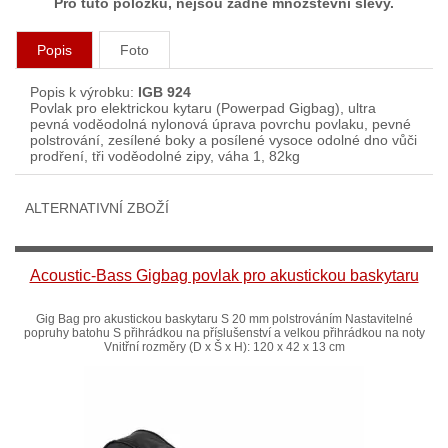
Pro tuto položku, nejsou žádné množstevní slevy.
Popis
Foto
Popis k výrobku:
IGB 924
Povlak pro elektrickou kytaru (Powerpad Gigbag), ultra
pevná voděodolná nylonová úprava povrchu povlaku, pevné
polstrování, zesílené boky a posílené vysoce odolné dno vůči
prodření, tři voděodolné zipy, váha 1, 82kg
ALTERNATIVNÍ ZBOŽÍ
Acoustic-Bass Gigbag povlak pro akustickou baskytaru
Gig Bag pro akustickou baskytaru S 20 mm polstrováním Nastavitelné
popruhy batohu S přihrádkou na příslušenství a velkou přihrádkou na noty
Vnitřní rozměry (D x Š x H): 120 x 42 x 13 cm