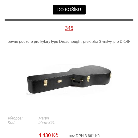
DO KOŠÍKU
345
pevné pouzdro pro kytary typu Dreadnought, překližka 3 vrstvy, pro D-14F
Výrobce:
Martin
Kód:
bh-m-891
4 430 Kč
bez DPH 3 661 Kč