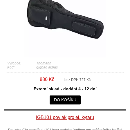
Výrobce:
Thomann
Kód:
gigbad akbas
880 Kč
bez DPH 727 Kč
Externí sklad - dodání 4 - 12 dní
DO KOŠÍKU
IGB101 povlak pro el. kytaru
Pouzdra Gig bags řady 101 jsou perfektní volbou pro začátečníky, kteří si