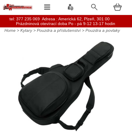
t
el: 377 235 069 Adresa : Americká 62, Plzeň, 301 00
Prázdninová otevírací doba Po - pá 9-12 13-17 hodin
Home
>
Kytary
>
Pouzdra a příslušenství
>
Pouzdra a povlaky