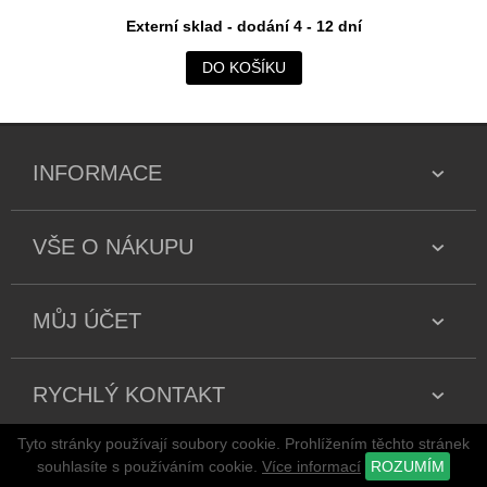
Externí sklad - dodání 4 - 12 dní
DO KOŠÍKU
INFORMACE
VŠE O NÁKUPU
MŮJ ÚČET
RYCHLÝ KONTAKT
Tyto stránky používají soubory cookie. Prohlížením těchto stránek
Copyright 2026 všechna práva vyhrazena
souhlasíte s používáním cookie.
Více informací
ROZUMÍM
stránky jsou vytvářeny a spravovány publikačním systémem
adSYSTEM
.