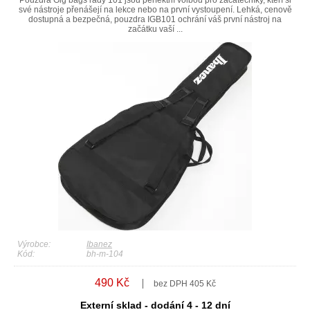
své nástroje přenášejí na lekce nebo na první vystoupení. Lehká, cenově
dostupná a bezpečná, pouzdra IGB101 ochrání váš první nástroj na
začátku vaší ...
Výrobce:
Ibanez
Kód:
bh-m-104
490 Kč
bez DPH 405 Kč
Externí sklad - dodání 4 - 12 dní