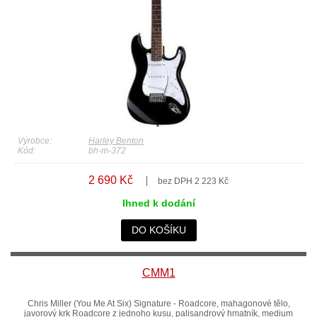
Výrobce:
Harley Benton
Kód:
bh-m-372
2 690 Kč
bez DPH 2 223 Kč
Ihned k dodání
DO KOŠÍKU
CMM1
Chris Miller (You Me At Six) Signature - Roadcore, mahagonové tělo,
javorový krk Roadcore z jednoho kusu, palisandrový hmatník, medium