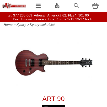
t
el: 377 235 069 Adresa : Americká 62, Plzeň, 301 00
Prázdninová otevírací doba Po - pá 9-12 13-17 hodin
Home
>
Kytary
>
Kytary elektrické
ART 90