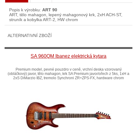
Popis k výrobku:
ART 90
ART, tělo mahagon, lepený mahagonový krk, 2xH ACH-ST,
struník a kobylka ART-2, HW chrom
ALTERNATIVNÍ ZBOŽÍ
SA 960QM Ibanez elektrická kytara
Premium model, pevné pouzdro v ceně, vrchní deska vzorovaný
(obláčkový) javor, tělo mahagon, krk SA Premium javor/ořech z 5ks, 1xH a
2xS DiMarzio IBZ, tremolo Synchroni ZR+ZPS-FX, hardware chrom