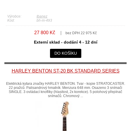
Výrobce:
Ibanez
Kód:
bh-m-493
27 800 Kč
bez DPH 22 975 Kč
Externí sklad - dodání 4 - 12 dní
DO KOŠÍKU
HARLEY BENTON ST-20 BK STANDARD SERIES
Elektrická kytara značky HARLEY BENTON. Tvar - kopie STRATOCASTER.
22 pražců. Palisandrový hmatník. Menzura 648 mm. Osazeno 3 snímači
SINGLE. 3 ovládací knoflíky (hlasitost, 2x korekce). 5 polohový přepínač
snímačů. Chromový ...