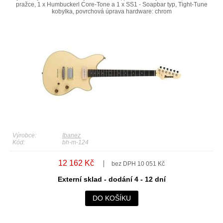
pražce, 1 x Humbuckerl Core-Tone a 1 x SS1 - Soapbar typ, Tight-Tune
kobylka, povrchová úprava hardware: chrom
Výrobce:
Ibanez
Kód:
bh-m-124
12 162 Kč
bez DPH 10 051 Kč
Externí sklad - dodání 4 - 12 dní
DO KOŠÍKU