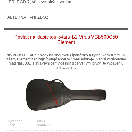
FR, RGD-7, vč. levorukých variant
ALTERNATIVNÍ ZBOŽÍ
Povlak na klasickou kytaru 1/2 Virus VGB500C50
Element
irus VGB500C50 je povlak na klasickou (španělskou) kytaru ve velikosti 1/2
z řady Element nabízející vylepšenou ochranu nástroje. Nabízí voděodolný
materiál 600D a atraktivní černý design s červenými prvky. Je vybaven 8
mm zipy a ...
Výrobce:
Virus
Kód:
bh-m-878