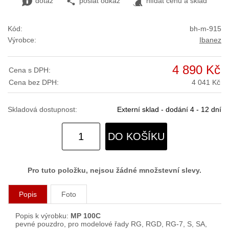
dotaz
poslat odkaz
hlídat cenu a sklad
Kód:
bh-m-915
Výrobce:
Ibanez
4 890 Kč
Cena s DPH:
Cena bez DPH:
4 041 Kč
Skladová dostupnost:
Externí sklad - dodání 4 - 12 dní
DO KOŠÍKU
Pro tuto položku, nejsou žádné množstevní slevy.
Popis
Foto
Popis k výrobku:
MP 100C
pevné pouzdro, pro modelové řady RG, RGD, RG-7, S, SA,