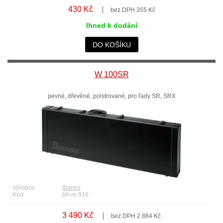
430 Kč
bez DPH 355 Kč
Ihned k dodání
DO KOŠÍKU
W 100SR
pevné, dřevěné, polstrované, pro řady SR, SRX
Výrobce:
Ibanez
Kód:
bh-m-916
3 490 Kč
bez DPH 2 884 Kč