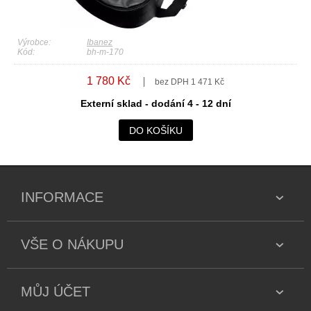
Výrobce:
Ibanez
Kód:
bh-m-170
1 780 Kč
bez DPH 1 471 Kč
Externí sklad - dodání 4 - 12 dní
DO KOŠÍKU
INFORMACE
VŠE O NÁKUPU
MŮJ ÚČET