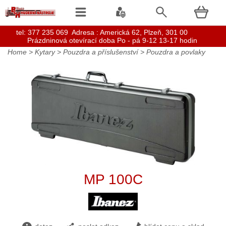
t
el: 377 235 069 Adresa : Americká 62, Plzeň, 301 00
Prázdninová otevírací doba Po - pá 9-12 13-17 hodin
Home
>
Kytary
>
Pouzdra a příslušenství
>
Pouzdra a povlaky
MP 100C