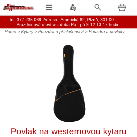
t
el: 377 235 069 Adresa : Americká 62, Plzeň, 301 00
Prázdninová otevírací doba Po - pá 9-12 13-17 hodin
Home
>
Kytary
>
Pouzdra a příslušenství
>
Pouzdra a povlaky
Povlak na westernovou kytaru