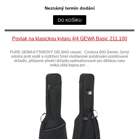
Neznámý termín dodání
DO KOŠÍKU
Povlak na klasickou kytaru 4/4 GEWA Basic 211.100
PURE GEWA KYTAROVÝ GIG BAG classic Cordura 600 Denier, černý
odolný proti vodě a roztržení 5mm molitanové polstrování polstrované
držadlo, přídavné přední držadlo,optimalizované pro dětskou ruku
velká,všitá kapsa pro ...