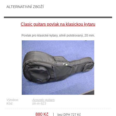
ALTERNATIVNÍ ZBOŽÍ
Clasic guitars povlak na klasickou kytaru
Povlak pro klasické kytary, silně polstrovaný, 20 mm.
Výrobce:
Acoustic guitars
Kód:
bh-m-923
880 Kč
bez DPH 727 Kč