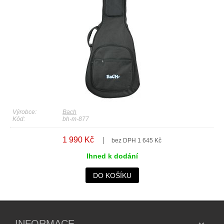
Výrobce:
Bach
Kód:
bh-m-877
1 990 Kč
bez DPH 1 645 Kč
Ihned k dodání
DO KOŠÍKU
INFORMACE