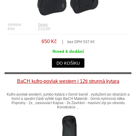
Výrobce:
Gewa
Kód:
211100
650 Kč
bez DPH 537 Kč
Ihned k dodání
DO KOŠÍKU
BaCH kufro-povlak western i 12ti strunná kytara
Kufro-povlak western, jumbo kytara v černé barvě , vyztužení po stranách a
horní a spodní části vyšité logo BaCH Materiál - černá nylonová látka
Popruhy - 2x , zasouvací Kapsa - 3x Zavírání - masivní zip po obvodu
Konstrukce ...