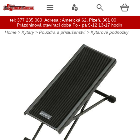
t
el: 377 235 069 Adresa : Americká 62, Plzeň, 301 00
Prázdninová otevírací doba Po - pá 9-12 13-17 hodin
Home
>
Kytary
>
Pouzdra a příslušenství
>
Kytarové podnožky