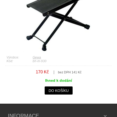
Výrobce:
Gewa
Kód:
bh-m-930
170 Kč
bez DPH 141 Kč
Ihned k dodání
DO KOŠÍKU
INFORMACE