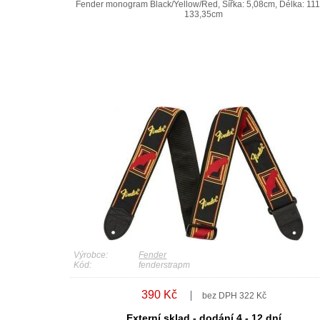
Fender monogram Black/Yellow/Red, Šířka: 5,08cm, Délka: 111,
133,35cm
Výrobce:
Fender
Kód:
fenderstrapm
390 Kč
bez DPH 322 Kč
Externí sklad - dodání 4 - 12 dní