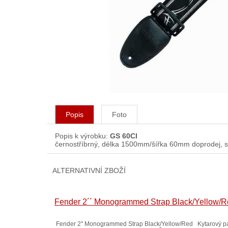
Popis
Foto
Popis k výrobku:
GS 60CI
černostříbrný, délka 1500mm/šířka 60mm doprodej, s
ALTERNATIVNÍ ZBOŽÍ
Fender 2´´ Monogrammed Strap Black/Yellow/
Fender 2'' Monogrammed Strap Black/Yellow/Red Kytarový p