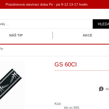
 Prázdninová otevírací doba Po - pá 9-12 13-17 hodin
HLED
NÁŠ TIP
AKCE
hy
GS 60CI
do
Kód:
bh-m-945