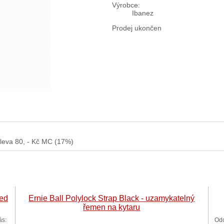
Výrobce:
Ibanez
Prodej ukončen
leva 80, - Kč MC (17%)
Red
Ernie Ball Polylock Strap Black - uzamykatelný
řemen na kytaru
ás:
Odo