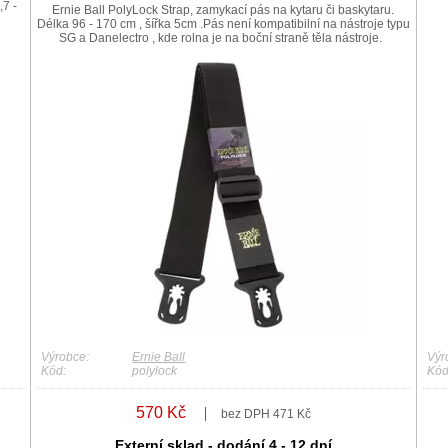
7 -
Ernie Ball PolyLock Strap, zamykací pás na kytaru či baskytaru.
Délka 96 - 170 cm , šířka 5cm .Pás není kompatibilní na nástroje typu
SG a Danelectro , kde rolna je na boční straně těla nástroje.
Výrobce:
Ernie Ball
Výr
Kód:
polylock
Kód
570 Kč
bez DPH 471 Kč
Externí sklad - dodání 4 - 12 dní