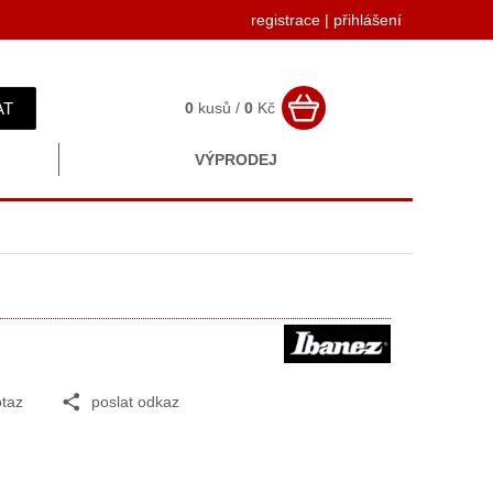
registrace
|
přihlášení
AT
0
kusů /
0
Kč
VÝPRODEJ
taz
poslat odkaz