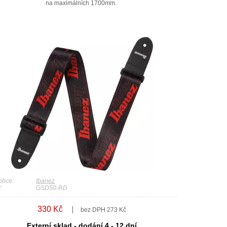
na maximálních 1700mm.
obce:
Ibanez
:
GSD50-RD
330 Kč
bez DPH 273 Kč
Externí sklad - dodání 4 - 12 dní