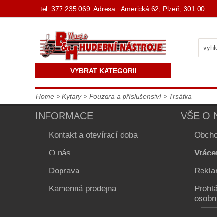
t
el: 377 235 069 Adresa : Americká 62, Plzeň, 301 00
VYBRAT KATEGORII
Home
>
Kytary
>
Pouzdra a příslušenství
>
Trsátka
INFORMACE
VŠE O 
Kontakt a otevírací doba
Obcho
O nás
Vráce
Doprava
Rekla
Kamenná prodejna
Prohl
osobn