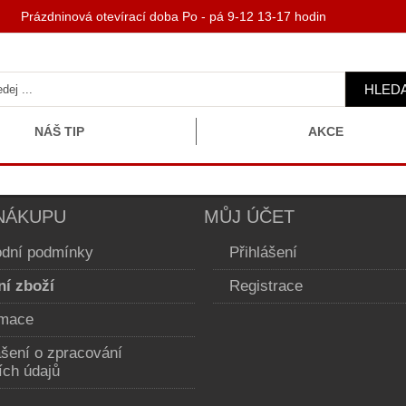
 Prázdninová otevírací doba Po - pá 9-12 13-17 hodin
HLED
NÁŠ TIP
AKCE
NÁKUPU
MŮJ ÚČET
dní podmínky
Přihlášení
ní zboží
Registrace
mace
ášení o zpracování
ích údajů