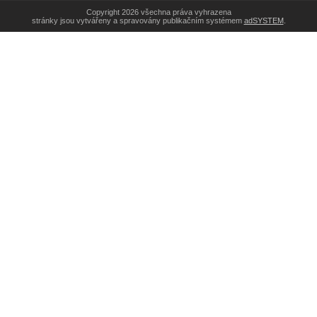
Copyright 2026 všechna práva vyhrazena
stránky jsou vytvářeny a spravovány publikačním systémem
adSYSTEM
.