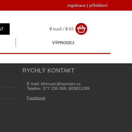
registrace
|
přihlášení
AT
0
kusů /
0
Kč
VÝPRODEJ
RYCHLÝ KONTAKT
E-mail: bhmusic@seznam.cz
Telefon: 377 235 069, 603811289
Facebook