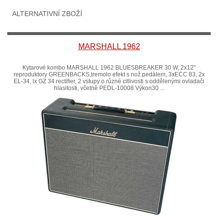
ALTERNATIVNÍ ZBOŽÍ
MARSHALL 1962
Kytarové kombo MARSHALL 1962 BLUESBREAKER 30 W, 2x12"
reproduktory GREENBACKS,tremolo efekt s nož.pedálem, 3xECC 83, 2x
EL-34, lx GZ 34 rectifier, 2 vstupy o různé citlivosti s oddělenými ovladači
hlasitosti, včetně PEDL-10008.Výkon30 ...