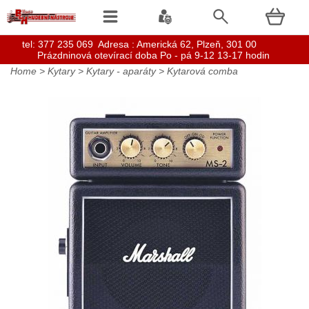
t
el: 377 235 069 Adresa : Americká 62, Plzeň, 301 00
Prázdninová otevírací doba Po - pá 9-12 13-17 hodin
Home
>
Kytary
>
Kytary - aparáty
>
Kytarová comba