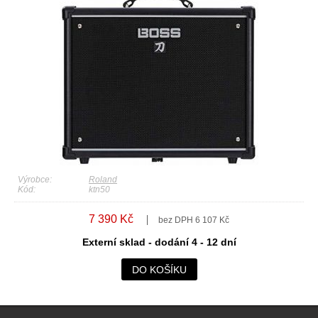
Výrobce:
Roland
Kód:
ktn50
7 390 Kč
bez DPH 6 107 Kč
Externí sklad - dodání 4 - 12 dní
DO KOŠÍKU