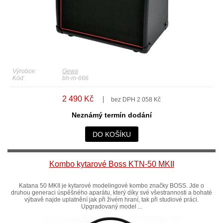
Výrobce:
Gewa
Kód:
bh-m-666
2 490 Kč
bez DPH 2 058 Kč
Neznámý termín dodání
DO KOŠÍKU
Kombo kytarové Boss KTN-50 MKII
Katana 50 MKII je kytarové modelingové kombo značky BOSS. Jde o
druhou generaci úspěšného aparátu, který díky své všestrannosti a bohaté
výbavě najde uplatnění jak při živém hraní, tak při studiové práci.
Upgradovaný model ...