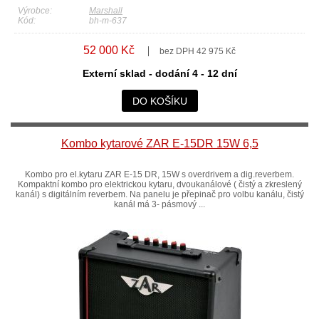
Výrobce:
Marshall
Kód:
bh-m-637
52 000 Kč
bez DPH 42 975 Kč
Externí sklad - dodání 4 - 12 dní
DO KOŠÍKU
Kombo kytarové ZAR E-15DR 15W 6,5
Kombo pro el.kytaru ZAR E-15 DR, 15W s overdrivem a dig.reverbem.
Kompaktní kombo pro elektrickou kytaru, dvoukanálové ( čistý a zkreslený
kanál) s digitálním reverbem. Na panelu je přepinač pro volbu kanálu, čistý
kanál má 3- pásmový ...