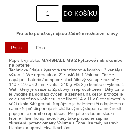
DO KOŠÍKU
Pro tuto položku, nejsou žádné množstevní slevy.
Popis
Foto
Popis k výrobku:
MARSHALL MS-2 kytarové mikrokombo
na baterie
Technické údaje • kytarové tranzistorové kombo • 2 kanály •
výkon: 1 W • reproduktor: 2“ • ovládání: Volume, Tone •
napájení: baterie / adaptér • sluchátkový výstup • rozměry:
140 x 110 x 60 mm • váha: 340 g MS-2 je kombo o výkonu 1
Watt, který je osazeno 2palcovým reproduktorem. Díky tomu
je vhodné na domácí cvičení a zejména na cesty, protože je
celé umístěno v kabinetu o velikosti 14 x 11 x 6 centrimetrů a
váží okolo 340 gramů. Napájeno je bateriemi či adaptérem a
samozřejmě disponuje sluchátkovým výstupem a možností
připojení externího reproboxu. Pro jeho ovládání slouží
kromě hlavního spínače, který také případně zapíná
zkreslení, potenciometry Volume a Tone, lze tedy nastavit
hlasitost a upravit ekvalizaci tónu.