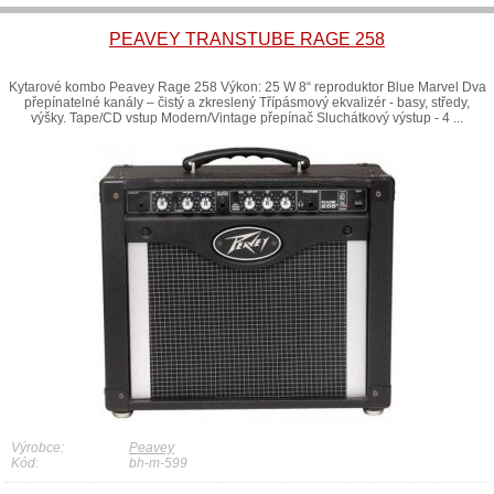
PEAVEY TRANSTUBE RAGE 258
Kytarové kombo Peavey Rage 258 Výkon: 25 W 8“ reproduktor Blue Marvel Dva
přepínatelné kanály – čistý a zkreslený Třípásmový ekvalizér - basy, středy,
výšky. Tape/CD vstup Modern/Vintage přepínač Sluchátkový výstup - 4 ...
Výrobce:
Peavey
Kód:
bh-m-599