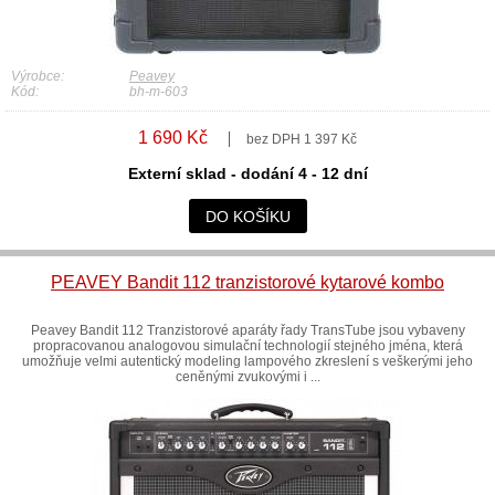
Výrobce:
Peavey
Kód:
bh-m-603
1 690 Kč
bez DPH 1 397 Kč
Externí sklad - dodání 4 - 12 dní
DO KOŠÍKU
PEAVEY Bandit 112 tranzistorové kytarové kombo
Peavey Bandit 112 Tranzistorové aparáty řady TransTube jsou vybaveny
propracovanou analogovou simulační technologií stejného jména, která
umožňuje velmi autentický modeling lampového zkreslení s veškerými jeho
ceněnými zvukovými i ...