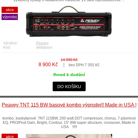
vyvážený výstup s nastavením hlasitosti. 2x Jack reproduktorové ...
akce
výprodej
Výrobce:
Peavey
Kód:
deltabass
14 990 Kč
8 900 Kč
bez DPH 7 355 Kč
Ihned k dodání
DO KOŠÍKU
Peavey TNT 115 BW basové kombo výprodej!! Made in USA !
kombo, baskytarové: TNT 115BW, 200 watt DDT compressor, chorus, 7 pásmový
EQ, PRO/Post Gain, Bright, Contour, 15" BW super structure, crossover, Made in
USA !!!!!
akce