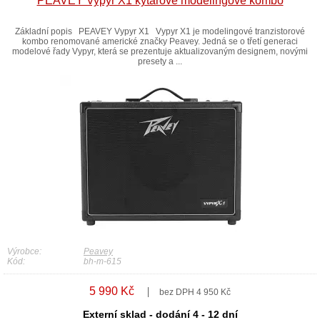
PEAVEY Vypyr X1 kytarové modelingové kombo
Základní popis PEAVEY Vypyr X1 Vypyr X1 je modelingové tranzistorové
kombo renomované americké značky Peavey. Jedná se o třetí generaci
modelové řady Vypyr, která se prezentuje aktualizovaným designem, novými
presety a ...
Výrobce:
Peavey
Kód:
bh-m-615
5 990 Kč
bez DPH 4 950 Kč
Externí sklad - dodání 4 - 12 dní