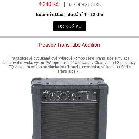
4 240 Kč
bez DPH 3 504 Kč
Externí sklad - dodání 4 - 12 dní
DO KOŠÍKU
Peavey TransTube Audition
Tranzistorové dvoukanálové kytarové kombo série TransTube simulace
lampového zvuku výkon 7W reproduktor: 1x 4“ kanály Clean / Lead 2-pásmový
EQ vstup pro výstup na sluchátka • Tranzistorové kytarové kombo • Série:
TransTube • ...