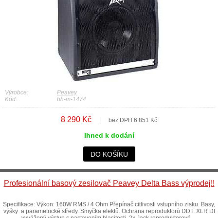
Výrobce:
Peavey
Kód:
bh-m-1474
8 290 Kč
bez DPH 6 851 Kč
Ihned k dodání
DO KOŠÍKU
Profesionální basový zesilovač Peavey Delta Bass výprodej!!
Specifikace: Výkon: 160W RMS / 4 Ohm Přepínač citlivosti vstupního zisku. Basy,
výšky a parametrické středy. Smyčka efektů. Ochrana reproduktorů DDT. XLR DI