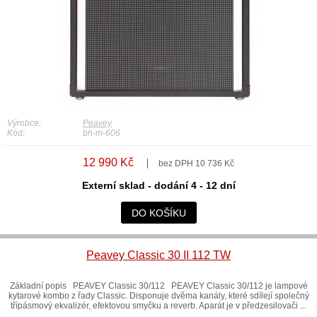
Výrobce:
Peavey
Kód:
bh-m-606
12 990 Kč
bez DPH 10 736 Kč
Externí sklad - dodání 4 - 12 dní
DO KOŠÍKU
Peavey Classic 30 II 112 TW
Základní popis PEAVEY Classic 30/112 PEAVEY Classic 30/112 je lampové
kytarové kombo z řady Classic. Disponuje dvěma kanály, které sdílejí společný
třípásmový ekvalizér, efektovou smyčku a reverb. Aparát je v předzesilovači ...