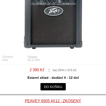
Výrobce:
Peavey
Kód:
bh-m-683
2 390 Kč
bez DPH 1 975 Kč
Externí sklad - dodání 4 - 12 dní
DO KOŠÍKU
PEAVEY 6505 4X12 - ZKOSENÝ