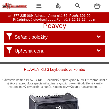
t
el: 377 235 069 Adresa : Americká 62, Plzeň, 301 00
Prázdninová otevírací doba Po - pá 9-12 13-17 hodin
Peavey
Seřadit položky
Upřesnit cenu
PEAVEY KB 3 keyboardové kombo
Klávesové kombo PEAVEY KB 3. Technický popis: výkon 60 W 12" reproduktor a
výškový reproduktor specielní kabinet zvyšující výkon tři oddělené kanály
dvoupásmový ekvalizér na kanál. Sluchátkový výstup s nastavitelnou ...