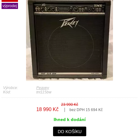
výprodej
Výrobce:
Peavey
Kód:
tnt115bw
23 990 Kč
18 990 Kč
bez DPH 15 694 Kč
Ihned k dodání
DO KOŠÍKU