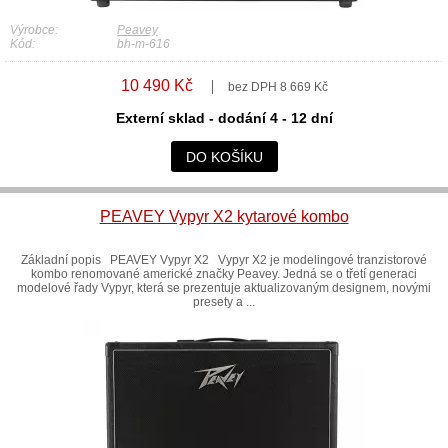
Výrobce:
Peavey
Kód:
bh-m-616
10 490 Kč
bez DPH 8 669 Kč
Externí sklad - dodání 4 - 12 dní
DO KOŠÍKU
PEAVEY Vypyr X2 kytarové kombo
Základní popis PEAVEY Vypyr X2 Vypyr X2 je modelingové tranzistorové
kombo renomované americké značky Peavey. Jedná se o třetí generaci
modelové řady Vypyr, která se prezentuje aktualizovaným designem, novými
presety a ...