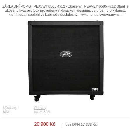
ZÁKLADNÍ POPIS PEAVEY 6505 4x12 - Zkosený PEAVEY 6505 4x12 Slant je
zkosený kytarový box provedený v klasickém designu. Je určen pro kytaristy,
kteří hledají spolehlivý kabinet s dostatečným výkonem a vyrovnaným ...
Výrobce:
Peavey
Kód:
bh-m-698
20 900 Kč
bez DPH 17 273 Kč