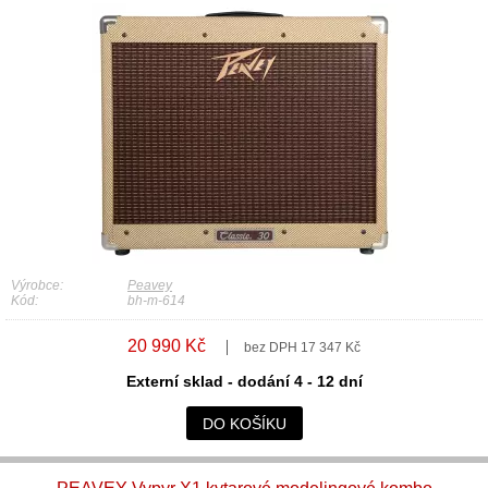
Výrobce:
Peavey
Kód:
bh-m-614
20 990 Kč
bez DPH 17 347 Kč
Externí sklad - dodání 4 - 12 dní
DO KOŠÍKU