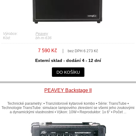
Výrobce:
Peavey
Kód:
bh-m-636
7 590 Kč
bez DPH 6 273 Kč
Externí sklad - dodání 4 - 12 dní
DO KOŠÍKU
PEAVEY Backstage II
Technické parametry: • Tranzistorové kytarové kombo • Série: TransTube •
Technologie TransTube: simulace lampového zkreslení se všemi jeho zvukovými
a dynamickými vlastnostmi • Výkon: 10W • Reproduktor: 1x 6“ • Počet ...