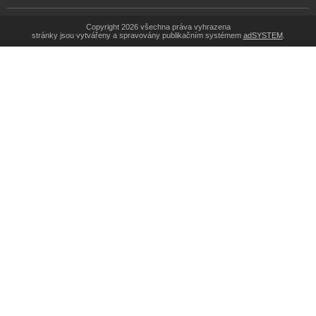
Copyright 2026 všechna práva vyhrazena
stránky jsou vytvářeny a spravovány publikačním systémem
adSYSTEM
.