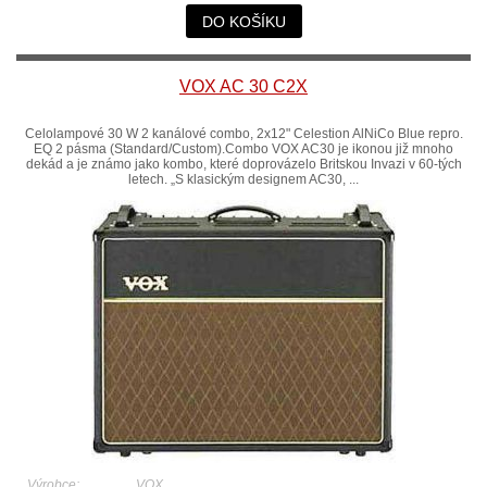
DO KOŠÍKU
VOX AC 30 C2X
Celolampové 30 W 2 kanálové combo, 2x12" Celestion AlNiCo Blue repro.
EQ 2 pásma (Standard/Custom).Combo VOX AC30 je ikonou již mnoho
dekád a je známo jako kombo, které doprovázelo Britskou Invazi v 60-tých
letech. „S klasickým designem AC30, ...
Výrobce:
VOX