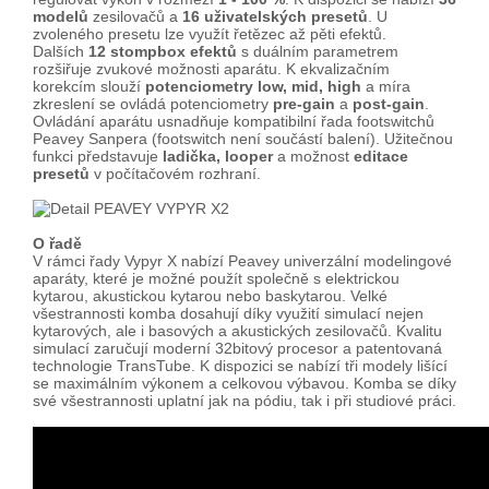
modelů
zesilovačů a
16 uživatelských presetů
. U
zvoleného presetu lze využít řetězec až pěti efektů.
Dalších
12 stompbox efektů
s duálním parametrem
rozšiřuje zvukové možnosti aparátu. K ekvalizačním
korekcím slouží
potenciometry low, mid, high
a míra
zkreslení se ovládá potenciometry
pre-gain
a
post-gain
.
Ovládání aparátu usnadňuje kompatibilní řada footswitchů
Peavey Sanpera (footswitch není součástí balení). Užitečnou
funkci představuje
ladička, looper
a možnost
editace
presetů
v počítačovém rozhraní.
O řadě
V rámci řady Vypyr X nabízí Peavey univerzální modelingové
aparáty, které je možné použít společně s elektrickou
kytarou, akustickou kytarou nebo baskytarou. Velké
všestrannosti komba dosahují díky využití simulací nejen
kytarových, ale i basových a akustických zesilovačů. Kvalitu
simulací zaručují moderní 32bitový procesor a patentovaná
technologie TransTube. K dispozici se nabízí tři modely lišící
se maximálním výkonem a celkovou výbavou. Komba se díky
své všestrannosti uplatní jak na pódiu, tak i při studiové práci.