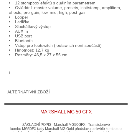
• 12 stompbox efektů s duálním parametrem
• Ovládání: master volume, presets, inst/stomp, amplifiers,
effects, pre-gain, low, mid, high, post-gain
• Looper
• Ladička
• Sluchátkový výstup
• AUX In
• USB port
• Bluetooth
• Vstup pro footswitch (footswitch není součástí)
• Hmotnost: 12,7 kg
• Rozměry: 46,5 x 27 x 56 cm
í
ALTERNATIVNÍ ZBOŽÍ
MARSHALL MG 50 GFX
ZÁKLADNÍ POPIS Marshall MG50GFX Transistorové
kombo MG50FX řady Marshall MG Gold představuje skvělé kombo do