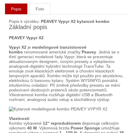
Popis
Foto
Popis k výrobku:
PEAVEY Vypyr X2 kytarové kombo
Základní popis
PEAVEY Vypyr X2
Vypyr X2
je
modelingové tranzistorové
kombo
renomované americké značky
Peavey
. Jedná se o
třetí generaci modelové řady Vypyr, která se prezentuje
aktualizovaným designem, novými presety a vylepšenou
analogově-digitální hybridní technologii TransTube. Ta
emuluje zvuk klasických elektronek a chování klasických
lampových aparátů. Kombo může být použito pro akustickou,
elektrickou či basovou kytaru. Systém WYSIWYG pomáhá
intuitivnímu ovládání. Při změně předvolby presetu se mění
podsvícení diodových prstenců okolo potenciometrů.
Všestrannost komba rozšiřuje digitální USB a Bluetooth
rozhraní, analogový audio vstup a sluchátkový výstup.
Vlastnosti
Kombo vybavené
12“ reproduktorem
disponuje celkovým
výkonem
40 W
. Výkonová brzda
Power Sponge
umožňuje
regulovat výkon v rozmezí
1 - 100 %
. K dispozici se nabízí
36