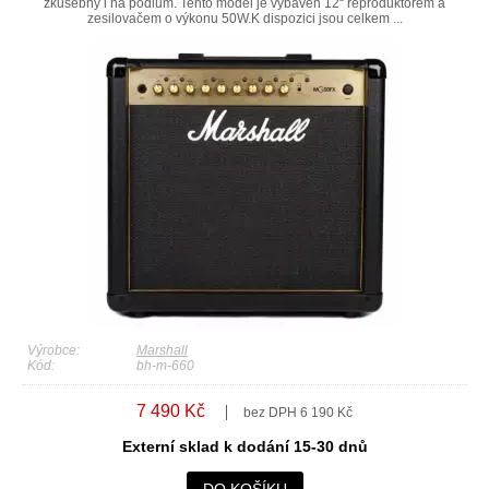
zkušebny i na pódium. Tento model je vybaven 12“ reproduktorem a
zesilovačem o výkonu 50W.K dispozici jsou celkem ...
Výrobce:
Marshall
Kód:
bh-m-660
7 490 Kč
bez DPH 6 190 Kč
Externí sklad k dodání 15-30 dnů
DO KOŠÍKU