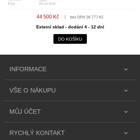
Kód:
bh-m-604
44 500 Kč
bez DPH 36 777 Kč
Externí sklad - dodání 4 - 12 dní
DO KOŠÍKU
INFORMACE
VŠE O NÁKUPU
MŮJ ÚČET
RYCHLÝ KONTAKT