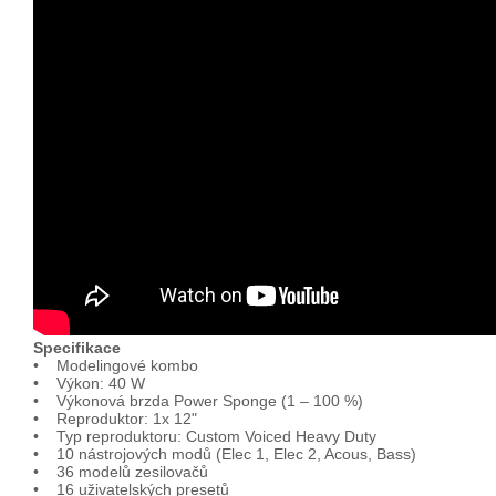
Specifikace
• Modelingové kombo
• Výkon: 40 W
• Výkonová brzda Power Sponge (1 – 100 %)
• Reproduktor: 1x 12"
• Typ reproduktoru: Custom Voiced Heavy Duty
• 10 nástrojových modů (Elec 1, Elec 2, Acous, Bass)
• 36 modelů zesilovačů
• 16 uživatelských presetů