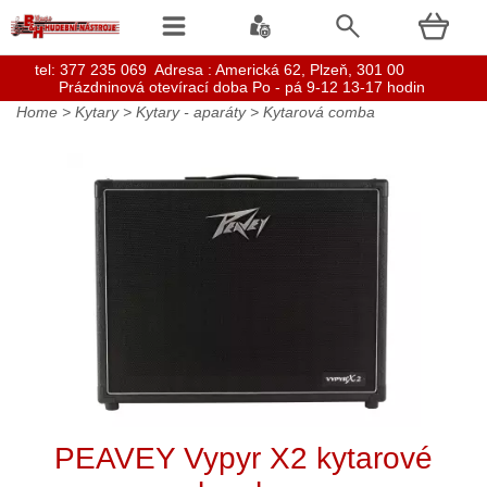
t
el: 377 235 069 Adresa : Americká 62, Plzeň, 301 00
Prázdninová otevírací doba Po - pá 9-12 13-17 hodin
Home
>
Kytary
>
Kytary - aparáty
>
Kytarová comba
PEAVEY Vypyr X2 kytarové