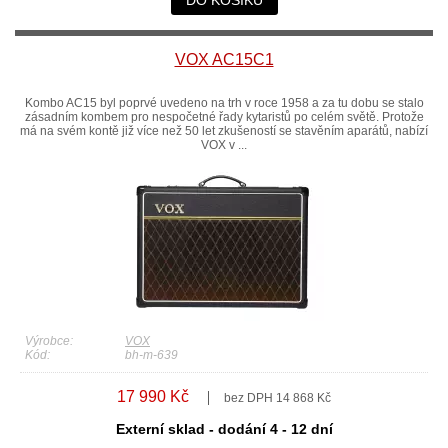
VOX AC15C1
Kombo AC15 byl poprvé uvedeno na trh v roce 1958 a za tu dobu se stalo
zásadním kombem pro nespočetné řady kytaristů po celém světě. Protože
má na svém kontě již více než 50 let zkušeností se stavěním aparátů, nabízí
VOX v ...
Výrobce:
VOX
Kód:
bh-m-639
17 990 Kč
bez DPH 14 868 Kč
Externí sklad - dodání 4 - 12 dní