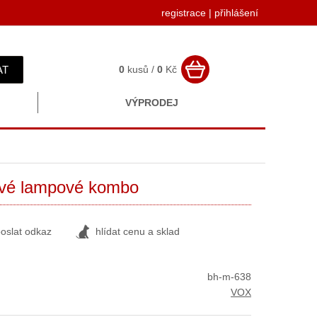
registrace
|
přihlášení
AT
0
kusů /
0
Kč
VÝPRODEJ
ové lampové kombo
oslat odkaz
hlídat cenu a sklad
bh-m-638
VOX