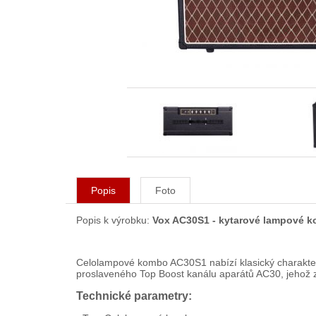
Popis
Foto
Popis k výrobku:
Vox AC30S1 - kytarové lampové 
Celolampové kombo AC30S1 nabízí klasický charakter 
proslaveného Top Boost kanálu aparátů AC30, jehož zvu
Technické parametry: