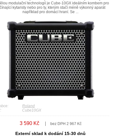
ělou modulační technologií je Cube-10GX ideálním kombem pro
čínající kytaristy nebo pro ty, kterým stačí méně výkonný aparát
například pro domácí hraní. Se ...
obce:
Roland
:
Cube10GX
3 590 Kč
bez DPH 2 967 Kč
Externí sklad k dodání 15-30 dnů