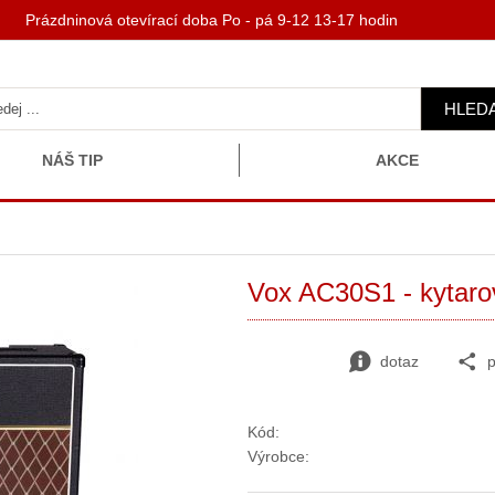
 Prázdninová otevírací doba Po - pá 9-12 13-17 hodin
HLED
NÁŠ TIP
AKCE
Vox AC30S1 - kytar
dotaz
p
Kód:
Výrobce: