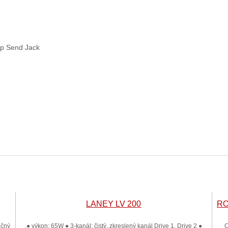
op Send Jack
LANEY LV 200
RO
ečný
.● výkon: 65W ● 3-kanál: čistý, zkreslený kanál Drive 1, Drive 2 ●
C