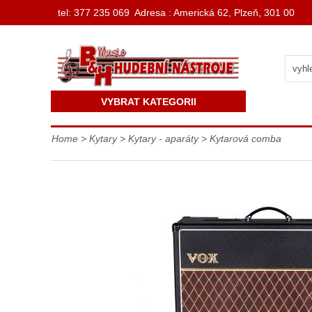
t
el: 377 235 069 Adresa : Americká 62, Plzeň, 301 00
VYBRAT KATEGORII
Home
>
Kytary
>
Kytary - aparáty
>
Kytarová comba