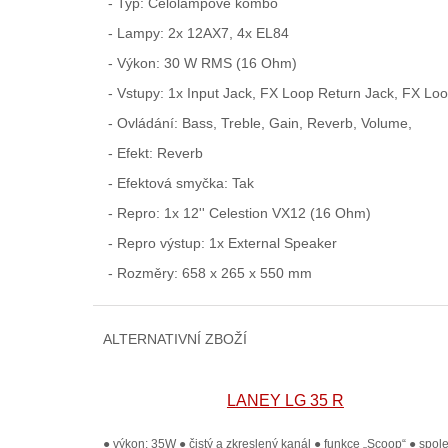
- Typ: Celolampové kombo
- Lampy: 2x 12AX7, 4x EL84
- Výkon: 30 W RMS (16 Ohm)
- Vstupy: 1x Input Jack, FX Loop Return Jack, FX Lo
- Ovládání: Bass, Treble, Gain, Reverb, Volume,
- Efekt: Reverb
- Efektová smyčka: Tak
- Repro: 1x 12'' Celestion VX12 (16 Ohm)
- Repro výstup: 1x External Speaker
- Rozměry: 658 x 265 x 550 mm
ALTERNATIVNÍ ZBOŽÍ
LANEY LG 35 R
● výkon: 35W ● čistý a zkreslený kanál ● funkce „Scoop“ ● spol