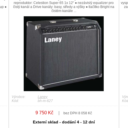
reproduktor: Celestion Super 65 1x 12“ ● nezávislý equalizer pro
vysp
tup ●
čistý kanál a Drive kanály: basy, středy a výšky ● tlačítko Bright na
za
čistém kanále ...
Výrobce:
Laney
Výr
Kód:
bh-m-627
Kód
9 750 Kč
bez DPH 8 058 Kč
Externí sklad - dodání 4 - 12 dní