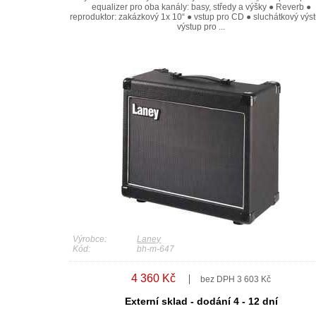
equalizer pro oba kanály: basy, středy a výšky ● Reverb ●
reproduktor: zakázkový 1x 10“ ● vstup pro CD ● sluchátkový výs
výstup pro ...
Výrobce:
Laney
Kód:
bh-m-647
4 360 Kč
bez DPH 3 603 Kč
Externí sklad - dodání 4 - 12 dní